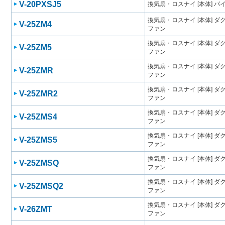
V-20PXSJ5
換気扇・ロスナイ [本体] パ
換気扇・ロスナイ [本体] 
V-25ZM4
ファン
換気扇・ロスナイ [本体] 
V-25ZM5
ファン
換気扇・ロスナイ [本体] 
V-25ZMR
ファン
換気扇・ロスナイ [本体] 
V-25ZMR2
ファン
換気扇・ロスナイ [本体] 
V-25ZMS4
ファン
換気扇・ロスナイ [本体] 
V-25ZMS5
ファン
換気扇・ロスナイ [本体] 
V-25ZMSQ
ファン
換気扇・ロスナイ [本体] 
V-25ZMSQ2
ファン
換気扇・ロスナイ [本体] 
V-26ZMT
ファン