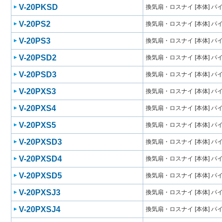
V-20PKSD
換気扇・ロスナイ [本体] パ
V-20PS2
換気扇・ロスナイ [本体] パ
V-20PS3
換気扇・ロスナイ [本体] パ
V-20PSD2
換気扇・ロスナイ [本体] パ
V-20PSD3
換気扇・ロスナイ [本体] パ
V-20PXS3
換気扇・ロスナイ [本体] パ
V-20PXS4
換気扇・ロスナイ [本体] パ
V-20PXS5
換気扇・ロスナイ [本体] パ
V-20PXSD3
換気扇・ロスナイ [本体] パ
V-20PXSD4
換気扇・ロスナイ [本体] パ
V-20PXSD5
換気扇・ロスナイ [本体] パ
V-20PXSJ3
換気扇・ロスナイ [本体] パ
V-20PXSJ4
換気扇・ロスナイ [本体] パ