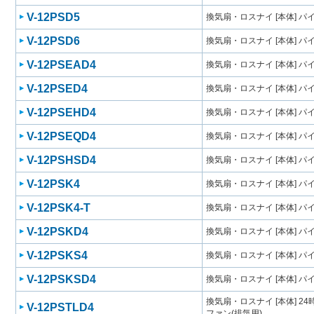
V-12PSD5
換気扇・ロスナイ [本体] パ
V-12PSD6
換気扇・ロスナイ [本体] パ
V-12PSEAD4
換気扇・ロスナイ [本体] パ
V-12PSED4
換気扇・ロスナイ [本体] パ
V-12PSEHD4
換気扇・ロスナイ [本体] パ
V-12PSEQD4
換気扇・ロスナイ [本体] パ
V-12PSHSD4
換気扇・ロスナイ [本体] パ
V-12PSK4
換気扇・ロスナイ [本体] パ
V-12PSK4-T
換気扇・ロスナイ [本体] パ
V-12PSKD4
換気扇・ロスナイ [本体] パ
V-12PSKS4
換気扇・ロスナイ [本体] パ
V-12PSKSD4
換気扇・ロスナイ [本体] パ
換気扇・ロスナイ [本体] 2
V-12PSTLD4
ファン(排気用)