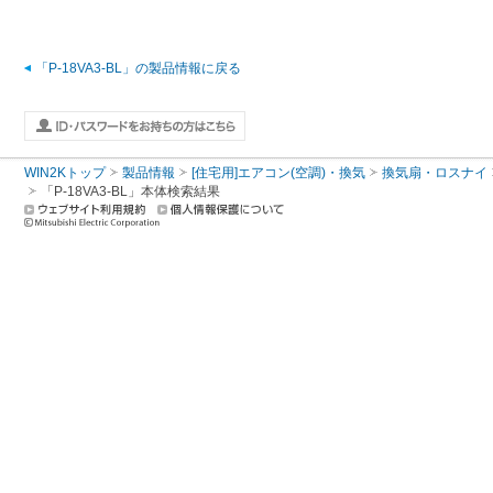
「P-18VA3-BL」の製品情報に戻る
WIN2Kトップ
製品情報
[住宅用]エアコン(空調)・換気
換気扇・ロスナイ
「P-18VA3-BL」本体検索結果