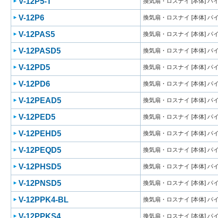
V-12P5-T
換気扇・ロスナイ [本体] パ
V-12P6
換気扇・ロスナイ [本体] パ
V-12PAS5
換気扇・ロスナイ [本体] パ
V-12PASD5
換気扇・ロスナイ [本体] パ
V-12PD5
換気扇・ロスナイ [本体] パ
V-12PD6
換気扇・ロスナイ [本体] パ
V-12PEAD5
換気扇・ロスナイ [本体] パ
V-12PED5
換気扇・ロスナイ [本体] パ
V-12PEHD5
換気扇・ロスナイ [本体] パ
V-12PEQD5
換気扇・ロスナイ [本体] パ
V-12PHSD5
換気扇・ロスナイ [本体] パ
V-12PNSD5
換気扇・ロスナイ [本体] パ
V-12PPK4-BL
換気扇・ロスナイ [本体] パ
V-12PPKS4
換気扇・ロスナイ [本体] パ