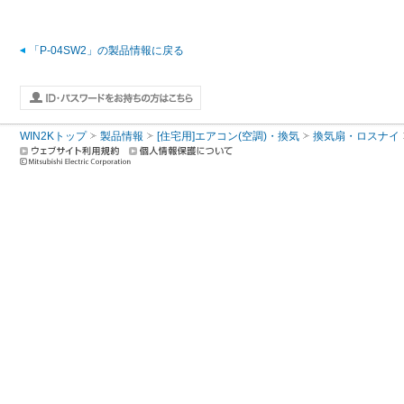
「P-04SW2」の製品情報に戻る
WIN2Kトップ
製品情報
[住宅用]エアコン(空調)・換気
換気扇・ロスナイ