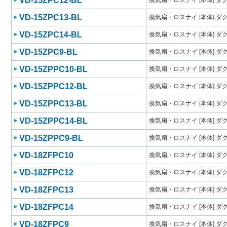
VD-15ZPC12-BL
換気扇・ロスナイ [本体] 
VD-15ZPC13-BL
換気扇・ロスナイ [本体] 
VD-15ZPC14-BL
換気扇・ロスナイ [本体] 
VD-15ZPC9-BL
換気扇・ロスナイ [本体] 
VD-15ZPPC10-BL
換気扇・ロスナイ [本体] 
VD-15ZPPC12-BL
換気扇・ロスナイ [本体] 
VD-15ZPPC13-BL
換気扇・ロスナイ [本体] 
VD-15ZPPC14-BL
換気扇・ロスナイ [本体] 
VD-15ZPPC9-BL
換気扇・ロスナイ [本体] 
VD-18ZFPC10
換気扇・ロスナイ [本体] 
VD-18ZFPC12
換気扇・ロスナイ [本体] 
VD-18ZFPC13
換気扇・ロスナイ [本体] 
VD-18ZFPC14
換気扇・ロスナイ [本体] 
VD-18ZFPC9
換気扇・ロスナイ [本体] 