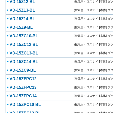
VD-15Z12-BL
換気扇・ロスナイ [本体] 
VD-15Z13-BL
換気扇・ロスナイ [本体] 
VD-15Z14-BL
換気扇・ロスナイ [本体] 
VD-15Z9-BL
換気扇・ロスナイ [本体] 
VD-15ZC10-BL
換気扇・ロスナイ [本体] 
VD-15ZC12-BL
換気扇・ロスナイ [本体] 
VD-15ZC13-BL
換気扇・ロスナイ [本体] 
VD-15ZC14-BL
換気扇・ロスナイ [本体] 
VD-15ZC9-BL
換気扇・ロスナイ [本体] 
VD-15ZFPC12
換気扇・ロスナイ [本体] 
VD-15ZFPC13
換気扇・ロスナイ [本体] 
VD-15ZFPC14
換気扇・ロスナイ [本体] 
VD-15ZPC10-BL
換気扇・ロスナイ [本体] 