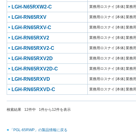
LGH-N65RXW2-C
業務用ロスナイ [本体] 業務
LGH-RN65RXV
業務用ロスナイ [本体] 業務
LGH-RN65RXV-C
業務用ロスナイ [本体] 業務
LGH-RN65RXV2
業務用ロスナイ [本体] 業務
LGH-RN65RXV2-C
業務用ロスナイ [本体] 業務
LGH-RN65RXV2D
業務用ロスナイ [本体] 業務
LGH-RN65RXV2D-C
業務用ロスナイ [本体] 業務
LGH-RN65RXVD
業務用ロスナイ [本体] 業務
LGH-RN65RXVD-C
業務用ロスナイ [本体] 業務
検索結果
12
件中
1
件から
12
件を表示
「PGL-65RWP」の製品情報に戻る