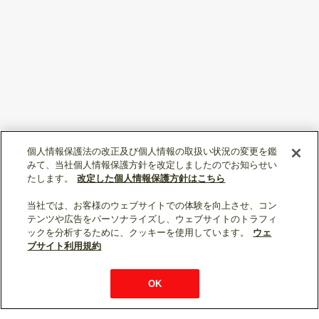
個人情報保護法の改正及び個人情報の取扱い状況の変更を鑑
みて、当社個人情報保護方針を改定しましたのでお知らせい
たします。
改定した個人情報保護方針はこちら
当社では、お客様のウェブサイトでの体験を向上させ、コン
テンツや広告をパーソナライズし、ウェブサイトのトラフィ
ックを分析するために、クッキーを使用しています。
ウェ
ブサイト利用規約
OK