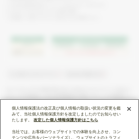
※1
日本冷凍空調工業会ガイドライン「JRA GL-20」、「JRA GL-16」
※2
Lower Flammability Limit（燃焼下限界）
※3
詳細は、ビル用マルチエアコン総合カタログを参照ください。
ビル用マルチエアコン
低GWP冷媒 R32
AE-CZJは、R32冷媒の取り扱いを定めたガイドラインに定めら
れている冷媒漏えい時の警報機能を搭載。万が一の冷媒漏えい
の際、AE-CZJの操作画面に異常のポップアップ表示と警報音で
個人情報保護法の改正及び個人情報の取扱い状況の変更を鑑
ユーザにお知らせします。
みて、当社個人情報保護方針を改定しましたのでお知らせい
たします。
改定した個人情報保護方針はこちら
当社では、お客様のウェブサイトでの体験を向上させ、コン
テンツや広告をパーソナライズし、ウェブサイトのトラフィ