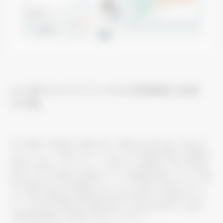
ビル用マルチエアコンR32冷媒機種と接続
が可能
R32冷媒は、微燃性の特性を持つ冷媒の為、取り扱いを定めた
ガイドライン
が設けられています。R32冷媒を使用した機種を
※1
使用する場合、ガイドライン
に基づき、冷媒漏えい時に燃焼を
※1
防止するための適切な措置として、「冷媒量の制限」、もしくは室
内の冷媒ガスの平均濃度がLFL
の1/4を超える場合において
※2
は、「安全対策部品の設置」等の安全対策を行う必要がありま
す。この「安全対策部品の設置」等による安全対策を行う場合、
「検知警報装置」の設置が必須となります
※3