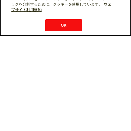
ックを分析するために、クッキーを使用しています。
ウェ
ブサイト利用規約
OK
常時遠隔監視システム「MELく～るLINK」
との接続が可能
空調冷熱総合管理システムAE-CZJ/EW-CZJは、クラウドを活
用した遠隔監視サービス「MELく～るLINK」との接続が可能で
す。
「MELく～るLINK」では、クラウドに集約した空調冷熱機器の運
転データを活用し、皆様に様々なコンテンツを提供します。
常時遠隔監視システム MELく～るLINK