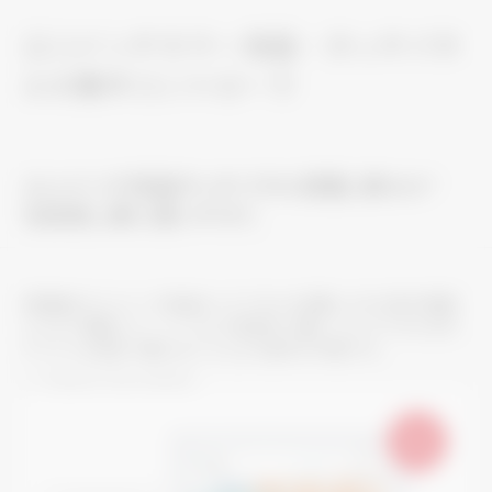
12.1インチカラー液晶・タッチパネ
ルの集中コントローラ
12.1インチ液晶タッチパネル搭載。新GUI
※
を採用し更に使いやすく
高精細の12.1インチ液晶タッチパネルを搭載。大きな表示画面
とフロア画面イメージ
により視認性に優れ、タッチパネル式の
※
アイコンを指先で触れることにより操作が可能です。
※
Graphical User Interface