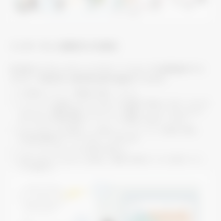
インターネット接続をする場合
外出先からでも、タブレットやスマートフォンでの遠隔操作やエ
ネルギー利用状況、異常発生等の確認ができます。
※
必ず事前にネットワーク管理者に相談してください。
※
インターネットを使用してAE-CZJ/EW-CZJを接続する場合は、VPNルータなどの
セキュリティー機器を使用してセキュリティーを確保してください。Proxy Server
Port Fowerding等を適用したインターネット接続には対応していません。
※
AE-CZJ/EW-CZJを中継サーバー等を介してインターネットに接続する場合、
WEB統合管理を行うことができないことがあります。
※
インターネットプロバイダとの契約が必要です。
※
8台以上のAE-CZJ/EW-CZJを統合して管理する場合は「システム統合ライセン
ス」が必要です。