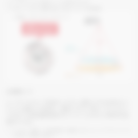
※2：
3.5m以上では人を検知しにくくなる場合があります。
※3：
高さ1.1m（椅子に着座を想定）の場合における人検知範囲。
AI自動モード
ムーブアイmirA.I.で先読みしながら、温度ムラがある時はエリ
アごとに温度ムラを解消し、温度ムラがない時は、人のいるエリ
アを中心に体感温度制御を行うことで、ムダのない効率的な空
調を行います。
＊
スリムZR、ズバ暖スリム（寒冷地用）との組合せにおいて。ムーブアイセンサーパネ
ル（別売）との接続が必要です。