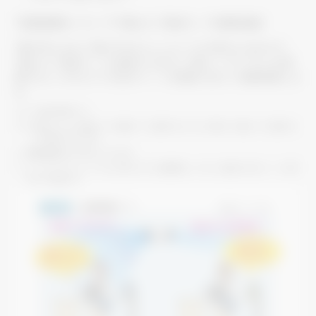
「快適自動モード」
で「風よけ」「風あて」
を個別設定
※4
※5
「風が気になる」「風がきもちいい」といったお好みに合わせて
「風よけ」「風あて」
を設定できます。人感ムーブアイが人を検
※5
知すると、そのエリア方向のベーンを設定に応じて自動制御しま
す。
※4：
工場出荷時OFF。
※5：
場所によっては風よけでも風あてでも風があたらない場合や、風よけでも風があ
たる場合があります。
＊
暖房運転時は下吹きになります。
＊
ムーブアイセンサーパネル以外のパネル使用時も、リモコン設定で左右ベーンの吹
分けが可能です。