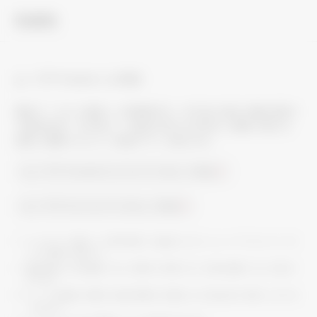
快適性
ムーブアイmirA.I.に対応
運転データから推定した空調負荷と、外気温、室温、輻射温度か
ら建物性能
を学習して、室温の変化を先読み。運転の強さを
※1
自動で調節するから、快適がずっと続きます。
ムーブアイmirA.I.についてくわしく見る
ムーブアイについてくわしく見る
＊
スリムZR、ズバ暖スリム（寒冷地用）との組合せにおいて。ムーブアイセンサーパネ
ルとの接続が必要です。
＊
開放空間など安定運転できない環境では学習できず、先読み運転できない場合が
あります。
※1：
ここでは室温に影響する性能（断熱性、気密性、広さを総合的に判断したもの）を
指します。