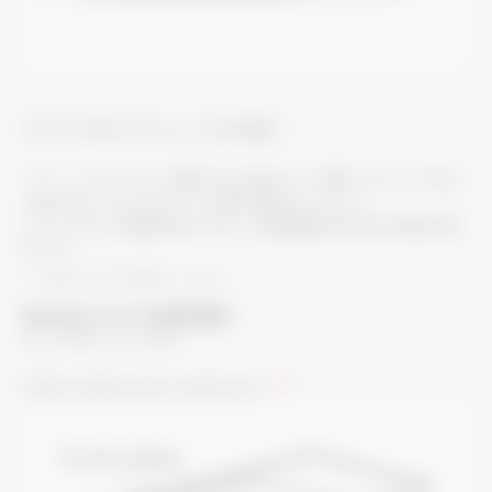
ワイドパネル〈リニューアル対応〉
リニューアルでサイズ変更がある場合にご利用ください。下記に
て取り扱っておりますので、直接お問合せください。
ワイドパネルは推奨部品であり、三菱電機株式会社の保証対象
外です。
＊
化粧パネルを必ず手配してください。
株式会社シモヤマ宮崎営業所
TEL：0987-23-5305
https://www.simo-wood.com