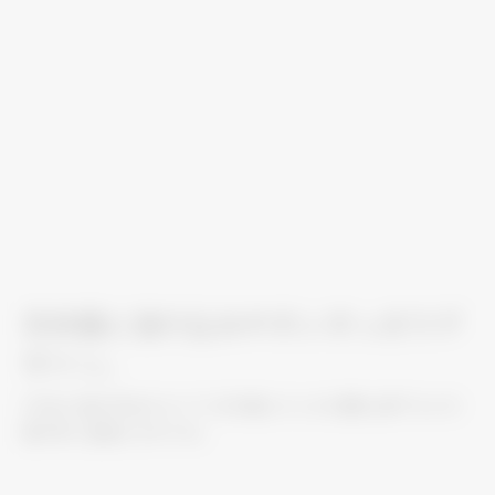
天井面に溶け込みやすいすっきりデ
ザイン。
2方向に風が吹出すタイプ。天井面にすっきり調和。廊下などの
幅が狭い空間におすすめ。