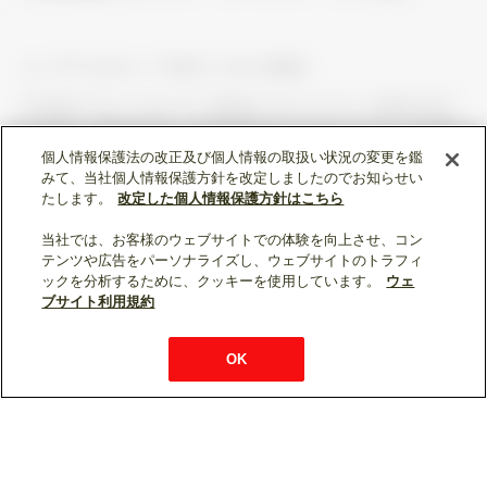
ムーブアイmirA.I.
対応で、さらに快適に
※9
外気温が下がってきたので「室温も下がりそうだ」と室温の低下
を先読み。暖房を強めて体感温度の低下を防ぐからずっと快適。
個人情報保護法の改正及び個人情報の取扱い状況の変更を鑑
ムーブアイmirA.I.についてくわしく見る
みて、当社個人情報保護方針を改定しましたのでお知らせい
たします。
改定した個人情報保護方針はこちら
※9：
ムーブアイセンサーパネルとの接続が必要です。
当社では、お客様のウェブサイトでの体験を向上させ、コン
テンツや広告をパーソナライズし、ウェブサイトのトラフィ
ックを分析するために、クッキーを使用しています。
ウェ
ブサイト利用規約
OK