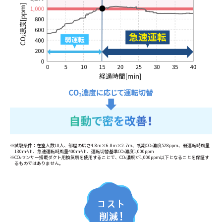
※試験条件：在室人数10人、部屋の広さ4.8m×6.8m×2.7ｍ、初期CO
濃度528ppm、弱運転時風量
2
130m
/h、急速運転時風量400m
/h、運転切替基準CO
濃度1,000ppm
3
3
2
※CO
センサー搭載ダクト用換気扇を使用することで、CO
濃度が1,000ppm以下となることを保証す
2
2
るものではありません。