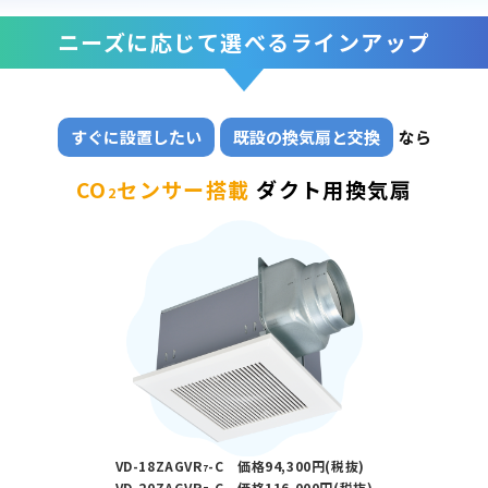
ニーズに応じて選べるラインアップ
すぐに設置したい
既設の換気扇と交換
なら
CO
センサー搭載
ダクト用換気扇
2
VD-18ZAGVR
-C 価格94,300円(税抜)
7
VD-20ZAGVR
-C 価格116,000円(税抜)