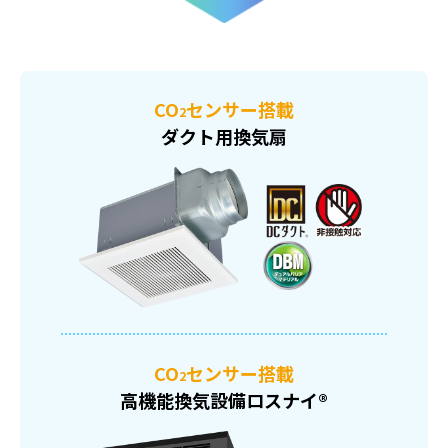
CO
センサー搭載
2
ダクト用換気扇
CO
センサー搭載
2
高機能換気設備ロスナイ®