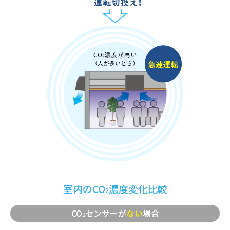
室内のCO
濃度変化比較
2
CO
センサーが
ない
場合
2