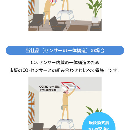
当社品（センサーの一体構造）の場合
CO
センサー内蔵の一体構造のため
2
市販のCO
センサーとの組み合わせと比べて省施工です。
2
既設換気扇
交換
からの
に