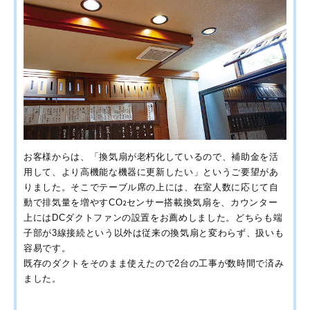
お客様からは、「換気扇が老朽化しているので、補助金を活
用して、より高機能な機器に更新したい」というご要望があ
りました。そこでテーブル席の上には、在室人数に応じて自
動で排気量を増やすCO
センサー搭載換気扇を、カウンター
2
上にはDCダクトファンの設置をお薦めしました。どちらも端
子部が3線接続という以外は従来の換気扇と変わらず、扱いも
容易です。
既存のダクトをそのまま使えたので2台の工事が数時間で済み
ました。