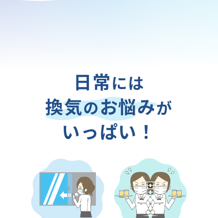
日常
には
換気
お悩み
の
が
いっぱい！