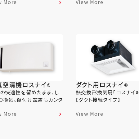
w More
View More
気空清機ロスナイ
ダクト用ロスナイ
®
®
の快適性を留めたまま、し
熱交換形換気扇｢ロスナイ
り換気。後付け設置もカンタ
【ダクト接続タイプ】
w More
View More