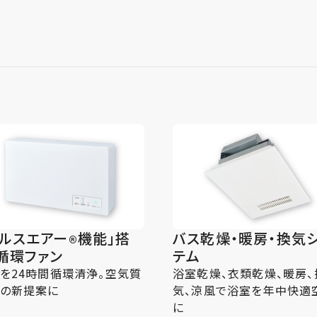
ヘルスエアー
機能」搭
バス乾燥・暖房・換気
®
 循環ファン
テム
を24時間循環清浄。空気質
浴室乾燥、衣類乾燥、暖房、
の新提案に
気、涼風で浴室を年中快適
に