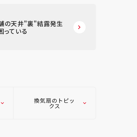
舗の天井"裏"結露発生
困っている
換気扇のトピッ
クス