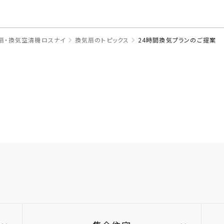
このページの本文へ
扇・換気空清機ロスナイ
換気扇のトピックス
24時間換気プランのご提案