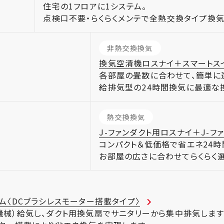
住宅の1フロアに1システム。
点検口不要・らくらくメンテで全熱交換タイプ換気
非熱交換換気
換気空清機ロスナイ＋スマートス
各部屋の畳数に合わせて、簡単に
給排気型の24時間換気に最適な
熱交換換気
J-ファンダクト用ロスナイ＋J-フ
コンパクト＆低価格で省エネ24時
お部屋の広さに合わせてらくらく選
ム〈DCブラシレスモーター搭載タイプ〉
機械）給気し、ダクト用換気扇でサニタリーから集中排気します