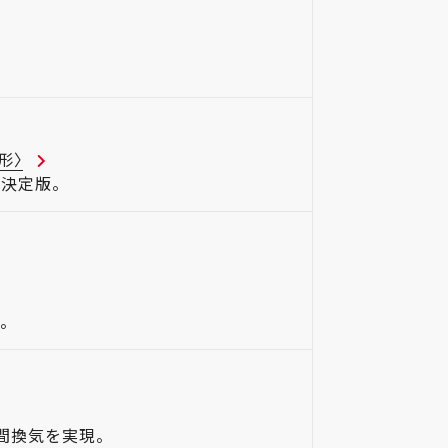
形〉
決定版。
。
間換気を実現。