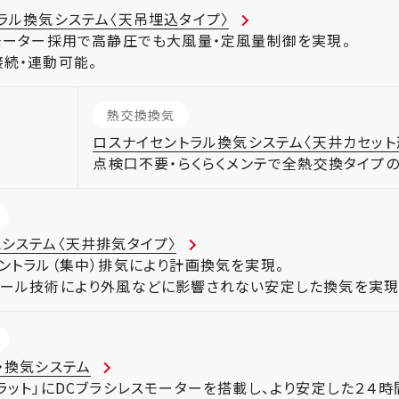
ラル換気システム〈天吊埋込タイプ〉
モーター採用で高静圧でも大風量・定風量制御を実現。
続・連動可能。
熱交換換気
ロスナイセントラル換気システム〈天井カセット
点検口不要・らくらくメンテで全熱交換タイプの
システム〈天井排気タイプ〉
ントラル（集中）排気により計画換気を実現。
ロール技術により外風などに影響されない安定した換気を実現
・換気システム
ラット」にDCブラシレスモーターを搭載し、より安定した２４時