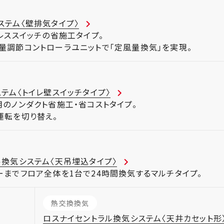
ステム〈壁排気タイプ〉
レススイッチの省施工タイプ。
量調節コントローラユニットで「定風量換気」を実現。
テム〈トイレ壁スイッチタイプ〉
用のノンダクト省施工・省コストタイプ。
運転を切り替え。
ル換気システム〈天吊埋込タイプ〉
ーまでフロア全体を1台で24時間換気するマルチタイプ。
熱交換換気
ロスナイセントラル換気システム〈天井カセット形