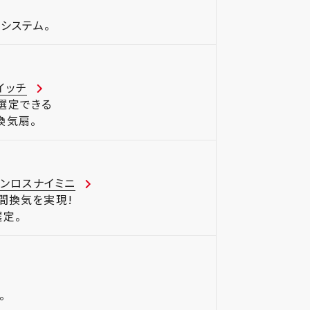
システム。
イッチ
選定できる
換気扇。
ァンロスナイミニ
間換気を実現!
定。
。