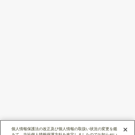
個人情報保護法の改正及び個人情報の取扱い状況の変更を鑑
みて、当社個人情報保護方針を改定しましたのでお知らせい