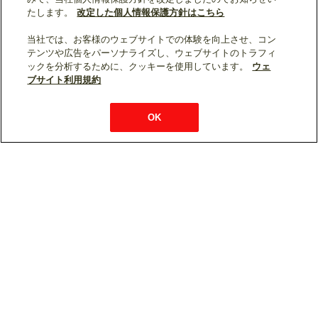
たします。
改定した個人情報保護方針はこちら
当社では、お客様のウェブサイトでの体験を向上させ、コン
テンツや広告をパーソナライズし、ウェブサイトのトラフィ
ックを分析するために、クッキーを使用しています。
ウェ
ブサイト利用規約
OK