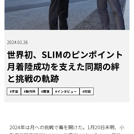
2024.01.26
世界初、SLIMのピンポイント
月着陸成功を支えた同期の絆
と挑戦の軌跡
#宇宙
#製作所
#関東
#インタビュー
#対談
2024年は月への挑戦で幕を開けた。1月20日未明、小