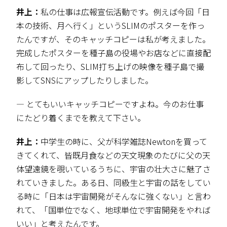
井上：
私の仕事は広報宣伝活動です。例えば今回「日
本の技術、月へ行く」というSLIMのポスターを作っ
たんですが、そのキャッチコピーは私が考えました。
完成したポスターを種子島の役場やお店などに直接配
布して回ったり、SLIM打ち上げの映像を種子島で撮
影してSNSにアップしたりしました。
― とてもいいキャッチコピーですよね。今のお仕事
にたどり着くまでを教えて下さい。
井上：
中学生の時に、父が科学雑誌Newtonを買って
きてくれて、皆既月食などの天文現象のたびに父の天
体望遠鏡を覗いているうちに、宇宙の壮大さに魅了さ
れていきました。ある日、同級生と宇宙の話をしてい
る時に「日本は宇宙開発がそんなに強くない」と言わ
れて、「国単位でなく、地球単位で宇宙開発をやれば
いい」と考えたんです。