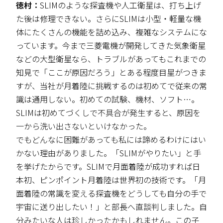
徳村：
SLIMのような探査機や人工衛星は、打ち上げ
た後は修理できない。さらにSLIMは小型・軽量な機
体にたくさんの機能を詰め込み、複雑なシステムにな
っています。今まで三菱電機が開発してきた気象衛星
などの大型衛星なら、トラブルがあってもこれまでの
知見で「ここが原因だろう」とある程度目星がつきま
すが、当社が月着陸に挑戦するのは初めてで従来の常
識は通用しない。初めての試験、機材、ソフト…。
SLIMは初めてづくしで不具合が発生すると、原因を
一から洗い出さないといけなかった。
でもどんなに困難があっても私には諦めるわけにはい
かない理由がありました。「SLIMがやりたい」と手
を挙げたからです。SLIMで月面着陸が成功すれば日
本初、ピンポイント月着陸は世界初の技術です。「月
面着陸の常識を変える探査機をどうしても自分の手で
宇宙に送り出したい！」と部長へ直談判しました。自
分みたいな人は珍しかったかもしれません。この子