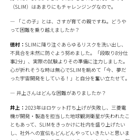
（SLIM）はあまりにもチャレンジングなので。
― 「この子」とは、さすが育ての親ですね。どうや
って困難を乗り越えましたか？
徳村：
SLIMに降り注ぐあらゆるリスクを洗い出し、
不具合を未然に防ぐよう努めました。「段取り8分仕
事2分」、実際の試験よりその準備に注力しました。
心が折れそうな時は無心でSLIMを眺めて「今、夢だ
った宇宙開発をしている！」と自分を奮い立たせて。
― 井上さんはどんな困難がありましたか？
井上：
2023年はロケット打ち上げが失敗し、三菱電
機が開発・製造を担当した地球観測衛星が失われたこ
ともあって、SLIMをきっかけに社内を盛り上げたい
し、社外への宣伝もどんどんやっていきたいと思いま