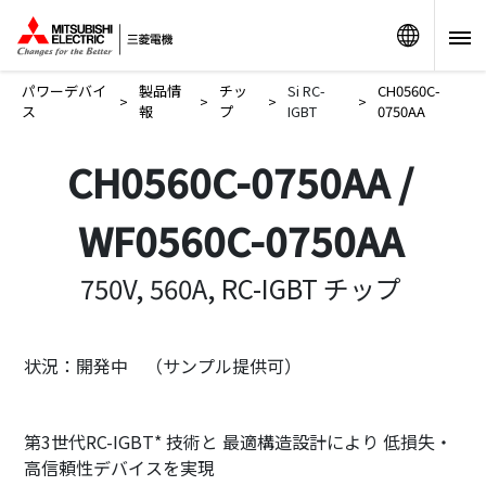
リンク
パワーデバイ
製品情
チッ
Si RC-
CH0560C-
>
>
>
>
ス
報
プ
IGBT
0750AA
CH0560C-0750AA /
WF0560C-0750AA
750V, 560A, RC-IGBT チップ
状況：開発中 （サンプル提供可）
第3世代RC-IGBT* 技術と 最適構造設計により 低損失・
高信頼性デバイスを実現