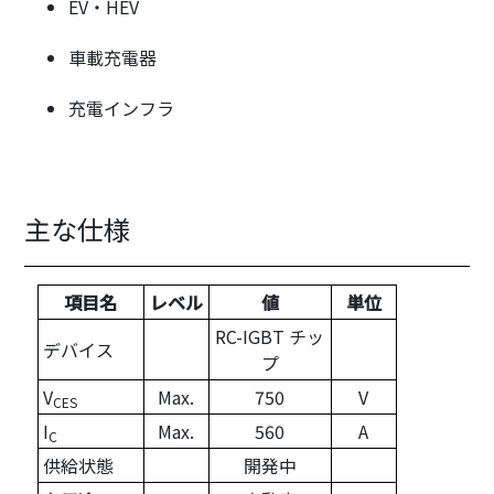
EV・HEV
車載充電器
充電インフラ
主な仕様
項目名
レベル
値
単位
RC-IGBT チッ
デバイス
プ
V
Max.
750
V
CES
I
Max.
560
A
C
供給状態
開発中