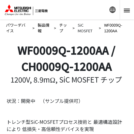
リンク
パワーデバ
製品情
チッ
SiC
WF0009Q-
>
>
>
>
イス
報
プ
MOSFET
1200AA
WF0009Q-1200AA /
CH0009Q-1200AA
1200V, 8.9mΩ, SiC MOSFET チップ
状況：開発中 （サンプル提供可）
トレンチ型SiC-MOSFETプロセス技術と 最適構造設計
により 低損失・高信頼性デバイスを実現