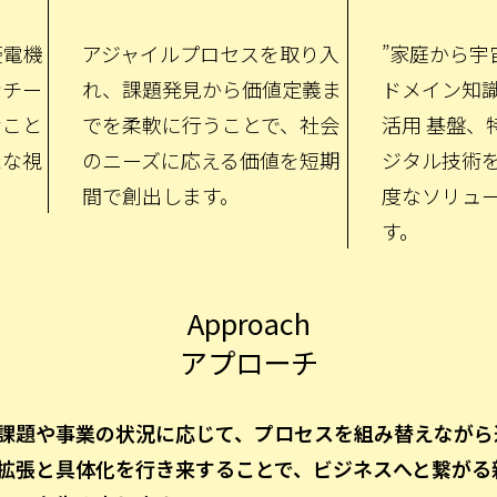
菱電機
アジャイルプロセスを取り入
”家庭から宇
ンチー
れ、課題発見から価値定義ま
ドメイン知
むこと
でを柔軟に行うことで、社会
活用 基盤、
たな視
のニーズに応える価値を短期
ジタル技術
間で創出します。
度なソリュ
す。
Approach
アプローチ
課題や事業の状況に応じて、プロセスを組み替えながら
拡張と具体化を行き来することで、ビジネスへと繋がる