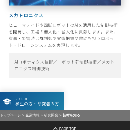
メカトロニクス
AI・データ分析・情報科学
センシング
情報システム
ヒューマノイドや四脚ロボットのAIを活用した制御技術
AIとルールベースを融合し、環境に強い生体センシング
高精細カメラ等でドライバーの脈拍、血圧等の健康状態
製品化を見据えた設計・検証技術、シミュレーション、
を開発し、工場の無人化・省人化に貢献します。また、
や周辺認知を実現します。ロボットやモビリティの自律
を検出し、居眠り運転など危険を察知、注意するシステ
組込み試作／PoC構築技術により開発上流で品質を作り
有事・災害時は群制御で実態把握や救助も担うロボッ
運転には高精度な３次元地図を低負荷で作成することが
ムを開発。また、車内置き去りに対応する為、車内の高
込み、信頼性の高い製品を提供します。また、社内外技
ト・ドローンシステムを実現します。
不可欠であり、自動運転技術の経験を活かしながら効率
精度な有人検知システムを開発。カメラの物体認識とミ
術を活用し、クラウド上のシステムの効率よい開発を実
的な3次元地図作成方法を実現します。
リ波信号処理を組み合わせ、AIを活用した体格・行動推
現します。
定を実現します。
AIロボティクス技術／ロボット群制御技術／メカト
ロニクス制御技術
空間認識技術／AI技術／データ分析／最適化技術／
システムデザイン・MBSE技術／組込みソフトウェ
ヒューマンインターフェース制御技術
ヒューマンモニタリング技術／生体センシング技術
ア技術／ソフトウェア構築運用技術
／画像センシング技術／レーダ技術／アンテナ技術
RECRUIT
学生の方・研究者の方
トップページ
企業情報
研究開発
技術を知る
PAGE TOP