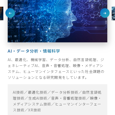
AI・データ分析・情報科学
センシング
光電波・電子デバイス
情報システム・通信・ネットワーク
量子
AI、最適化、機械学習、データ分析、自然言語処理、ジ
世界トップクラスのアンテナ技術から、レーダ・ライダ
無線通信装置、レーダ装置などに用いられる無線送受信
サイバー攻撃に対する情報セキュリティ技術や暗号技
量子技術が創出する新たな未来社会に貢献するために、
ェネレーティブAI、音声・音響処理、映像・メディアシ
のセンサ信号処理技術、電波伝搬解析技術、電波システ
機や高周波回路、GaN増幅器、次世代の大容量光通信向
術、ZEBの運用に関するシミュレーション技術、IoT基盤
量子コンピューティング、量子セキュリティ、量子セン
ステム、ヒューマンインタフェースといった社会課題の
ム応用、テラヘルツ波センシング技術に至るまで人々の
けにSiフォトニクスを活用した光デバイス、およびサー
技術などの情報システム、および社会インフラを支える
シング、量子デバイスの各分野で研究開発をしていま
ソリューションとなる研究開発をしています。
安心安全な暮らしに貢献する研究開発をしています。
キュラーエコノミーにも貢献するマイクロ波電源・加熱
無線通信や光通信に関する様々な研究開発をしていま
す。
技術などの研究開発をしています。
す。
AI技術／最適化技術／データ分析技術／自然言語処
アンテナ技術／レーダ技術／センシング技術／並列
量子コンピューティング／量子セキュリティ／量子
理技術／生成AI技術／音声・音響処理技術／映像・
処理高速化技術
高周波デバイス技術／光デバイス技術／センシング
情報セキュリティ技術／暗号技術／シミュレーショ
センシング／量子デバイス
メディアシステム技術／ヒューマンインターフェー
デバイス技術／デバイスシミュレーション技術／光
ン技術／IoT基盤技術／システムデザイン・MBSE
ス技術／XR技術
電融合技術／マイクロ波電源・加熱技術
技術／組込みソフトウェア技術・制御技術／通信技