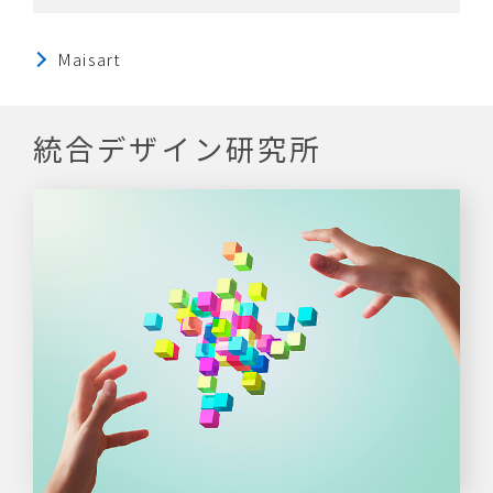
術／ネットワーク技術／LSI設計技術
量子技術サイト
Maisart
統合デザイン研究所