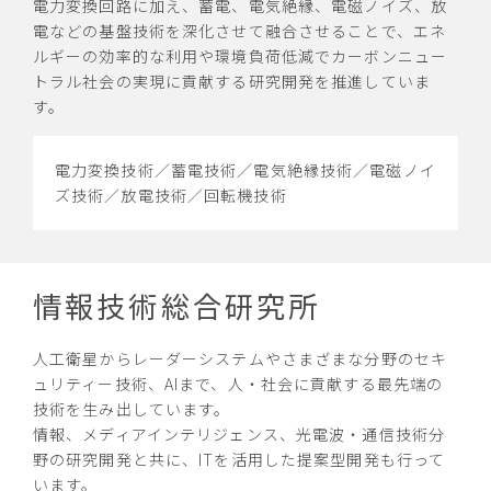
電力変換回路に加え、蓄電、電気絶縁、電磁ノイズ、放
エレベーターの制振制御や空調機の熱交換器の設計、工
SiCなどのパワー半導体、赤外線デバイスの小型化・高性
接着剤やコーティング剤など各種材料の開発から分析評
空間上の様々なデータを取得し、AI技術を活用したデー
シーケンサや空調機器などの組込みシステムやソフトウ
電などの基盤技術を深化させて融合させることで、エネ
場におけるシステムの自動化・効率化、ロボットの自律
能化・モデリングなどのデバイスシミュレーション技
価の技術をベースとしたサーキュラーエコノミー社会に
タ分析・最適化技術、映像・音声技術に加え触感などを
ェア技術、デジタル空間上で予測した結果を現実にフィ
ルギーの効率的な利用や環境負荷低減でカーボンニュー
移動、管制制御、知能化など、人との共生技術を追及す
術、まで幅広い分野の研究開発を推進しています。
必要なプラスチックなどのリサイクル技術まで幅広い分
つなぐヒューマンインターフェース技術など、快適な生
ードバックするサイバーフィジカルシステム、これらの
トラル社会の実現に貢献する研究開発を推進していま
ることで、より豊かな社会を実現する研究開発を推進し
野の研究開発を推進しています。
活空間を届けるウェルビーイングに貢献する革新的なメ
システムを実現するネットワークやセキュリティ技術、
す。
ています。
ディアシステム技術の研究開発を推進しています。
システムの設計開発を効率化するMBSE技術など、先進デ
センシングデバイス技術／デバイスシミュレーショ
ジタル技術の研究開発を推進しています。
ン技術／パワーデバイス技術／高周波デバイス技術
プラスチック・ゴム材料技術／絶縁材料技術／接着
電力変換技術／蓄電技術／電気絶縁技術／電磁ノイ
空調冷熱技術／伝熱・流体技術／メカトロニクス制
技術／金属材料技術／セラミック材料技術／複合材
センシング技術／アンテナ技術／レーダ技術／AI技
ズ技術／放電技術／回転機技術
御技術／メカトロニクス機構技術／ロボティクス技
料技術／機能性材料技術／材料・デバイス分析技術
術／データ分析技術／最適化技術／映像・メディア
ソフトウェア構築運用技術／組込みソフトウェア技
術
／環境規制対応分析技術／信頼性評価技術／金属腐
システム技術／ヒューマンインターフェース技術
術／システムデザイン・MBSE技術／制御ソフトウ
食・防食技術
ェア技術／IoTシステム基盤技術／情報セキュリテ
ィ技術
情報技術総合研究所
人工衛星からレーダーシステムやさまざまな分野のセキ
ュリティー技術、AIまで、人・社会に貢献する最先端の
技術を生み出しています。
情報、メディアインテリジェンス、光電波・通信技術分
野の研究開発と共に、ITを活用した提案型開発も行って
います。