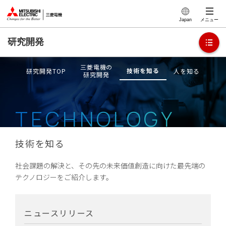
このページの本文へ
Japan
メニュー
研究開発
三菱電機の
技術を知る
研究開発TOP
人を知る
研究開発
TECHNOLOGY
技術を知る
社会課題の解決と、その先の未来価値創造に向けた最先端の
テクノロジーをご紹介します。
ニュースリリース