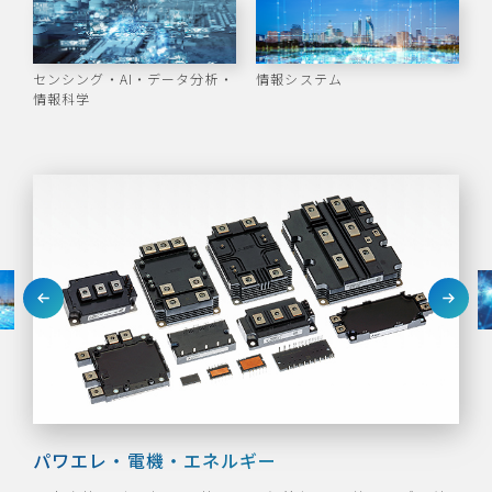
センシング・AI・データ分析・
情報システム
情報科学
パワエレ・電機・エネルギー
メカトロニクス
デバイス
材料・分析・信頼性評価
センシング・AI・データ分析・情報科学
情報システム