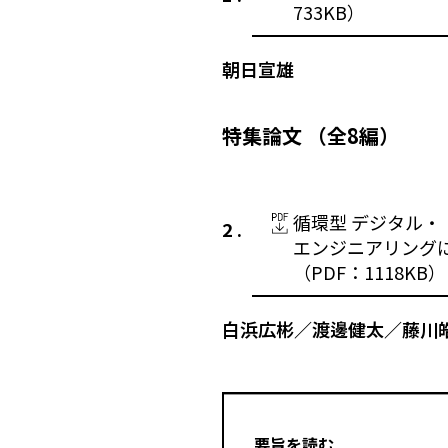
733KB）
朝日宣雄
特集論文 （全8編）
循環型 デジタル・
エンジニアリング
（PDF：1118KB）
白浜広彬／渡邊健太／藤川
要旨を読む