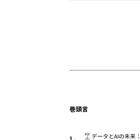
巻頭言
データとAIの未来