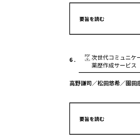
要旨を読む
次世代コミュニケーシ
薬歴作成サービス（P
高野謙司／松田悠希／園田
要旨を読む