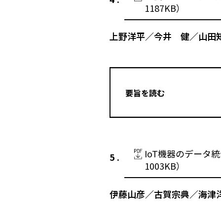
1187KB）
上野洋平／今井 健／山田
要旨を読む
IoT機器のデータ統合
1003KB）
伊藤山彦／古賀宗典／海津