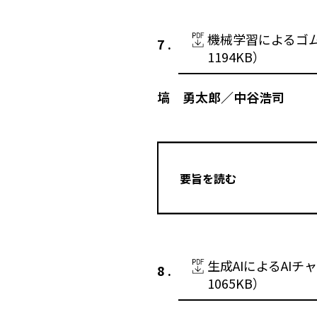
機械学習によるゴム
1194KB）
塙 勇太郎／中谷浩司
要旨を読む
生成AIによるAI
1065KB）