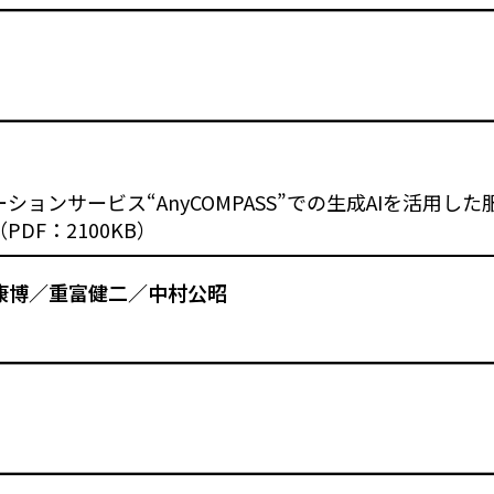
ョンサービス“AnyCOMPASS”での生成AIを活用し
DF：2100KB）
康博／重富健二／中村公昭