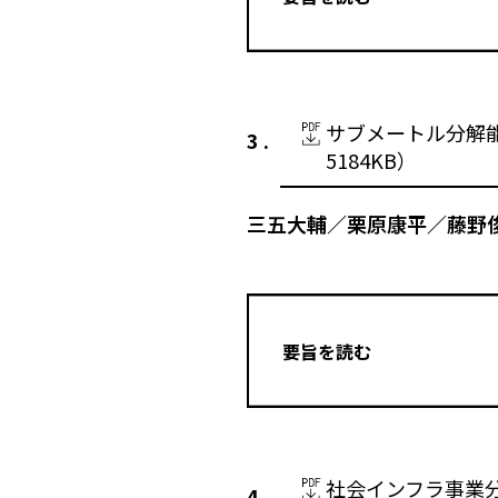
サブメートル分解能
5184KB）
三五大輔／栗原康平／藤野
要旨を読む
社会インフラ事業