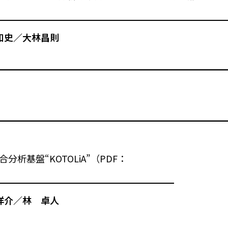
知史／大林昌則
分析基盤“KOTOLiA”（PDF：
洋介／林 卓人