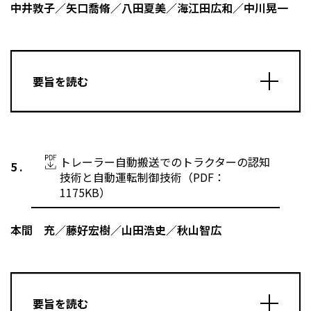
中井敦子／矢口喬脩／八田夏美／海江田広和／中川晃一
要旨を読む
トレーラー自動搬送でのトラクターの認知
技術と自動運転制御技術（PDF：
1175KB）
本間 充／藤好宏樹／山田浩史／秋山智広
要旨を読む