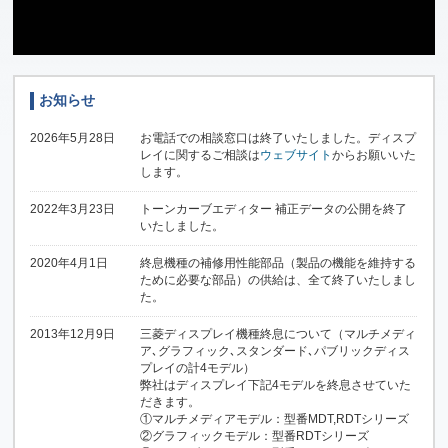
お知らせ
2026年5月28日
お電話での相談窓口は終了いたしました。ディスプ
レイに関するご相談は
ウェブサイト
からお願いいた
します。
2022年3月23日
トーンカーブエディター 補正データの公開を終了
いたしました。
2020年4月1日
終息機種の補修用性能部品（製品の機能を維持する
ために必要な部品）の供給は、全て終了いたしまし
た。
2013年12月9日
三菱ディスプレイ機種終息について（マルチメディ
ア､グラフィック､スタンダード､パブリックディス
プレイの計4モデル）
弊社はディスプレイ下記4モデルを終息させていた
だきます。
①マルチメディアモデル：型番MDT,RDTシリーズ
②グラフィックモデル：型番RDTシリーズ