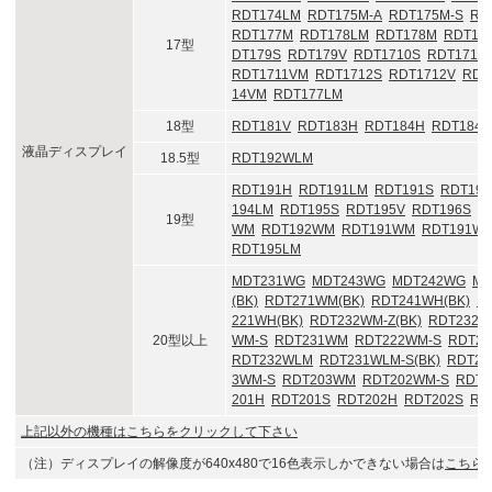
RDT174LM
RDT175M-A
RDT175M-S
RD
RDT177M
RDT178LM
RDT178M
RDT17
17型
DT179S
RDT179V
RDT1710S
RDT1710
RDT1711VM
RDT1712S
RDT1712V
RDT
14VM
RDT177LM
18型
RDT181V
RDT183H
RDT184H
RDT184S
液晶ディスプレイ
18.5型
RDT192WLM
RDT191H
RDT191LM
RDT191S
RDT192
194LM
RDT195S
RDT195V
RDT196S
R
19型
WM
RDT192WM
RDT191WM
RDT191W
RDT195LM
MDT231WG
MDT243WG
MDT242WG
MD
(BK)
RDT271WM(BK)
RDT241WH(BK)
R
221WH(BK)
RDT232WM-Z(BK)
RDT232WX
20型以上
WM-S
RDT231WM
RDT222WM-S
RDT2
RDT232WLM
RDT231WLM-S(BK)
RDT2
3WM-S
RDT203WM
RDT202WM-S
RDT
201H
RDT201S
RDT202H
RDT202S
RD
上記以外の機種はこちらをクリックして下さい
（注）ディスプレイの解像度が640x480で16色表示しかできない場合は
こちら