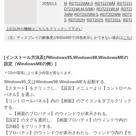
20型以上
M
RDT222WM-S
RDT222WM
RDT221W
DT231WLM-S(BK)
RDT231WLM
RDT221
3WM
RDT202WM-S
RDT202WM
RDT20
S
RDT202H
RDT202S
RDT201L
RDT21
上記以外の機種はこちらをクリックして下さい
（注）ディスプレイの解像度が640x480で16色表示しかできない場合は
こちら
[インストール方法及びWindows95,Windows98,WindowsMEの
設定（WindowsMEの例）]
＊
OSや環境により多少内容が異なります。
Windows95,又はWindows98,WindowsMEを起動する。
【スタート】をクリックし、【設定】メニューより【コントロール
パネル】を選ぶ。
【コントロールパネル】内の【画面】のアイコンをダブルクリック
する。
→【画面のプロパティ】のウィンドウが表示される。
【設定】のタグを選択し、【画面プロパティ】のウィンドウ内の
【詳細】をクリックする。
【プロパティ】のウィンドウが表示されたら、ウィンドウ内の【モ