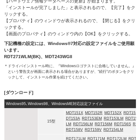
【ハードウェア情報データベースの更新】が始まります。
「インストールが完了しました」と表示されるので、【完了】をク
リックする。
【プロパティ】のウィンドウが表示されるので、【閉じる】をクリ
ックする。
【画面のプロパティ】のウィンドウ内の【OK】をクリックする。
下記機種の設定には、Windows®7対応の設定ファイルをご使用願
います。
RDT271WLM(BK)、MDT243WGII
＊
ドライバインストール時に、『Windowsロゴテストに合格していません。』
という警告文が画面に表示される場合がありますが、“続行”のボタンをクリ
ックして、インストール作業を続けてください。
[ダウンロード]
Windows95､Windows98、WindowsME対応設定ファイル
MDT151X
MDT152R
MDT152X
RDT151
DT153A
RDT153EM
RDT153LM
RDT153
15型
LM
RDT156LM
RDT156M
RDT156S
RD
RDT158V
RDT159V
RDT154LM
RDT171LM
RDT171M
RDT172LM
RDT1