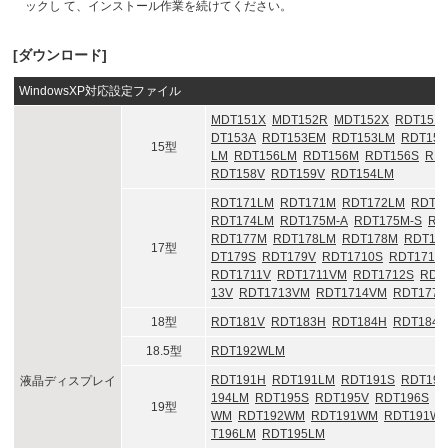
ックし て、インストール作業を続けてください。
[ダウンロード]
WindowsXP対応設定ファイル
MDT151X
MDT152R
MDT152X
RDT151
DT153A
RDT153EM
RDT153LM
RDT153
15型
LM
RDT156LM
RDT156M
RDT156S
RD
RDT158V
RDT159V
RDT154LM
RDT171LM
RDT171M
RDT172LM
RDT1
RDT174LM
RDT175M-A
RDT175M-S
RD
RDT177M
RDT178LM
RDT178M
RDT17
17型
DT179S
RDT179V
RDT1710S
RDT1710
RDT1711V
RDT1711VM
RDT1712S
RDT
13V
RDT1713VM
RDT1714VM
RDT177
18型
RDT181V
RDT183H
RDT184H
RDT184S
18.5型
RDT192WLM
RDT191H
RDT191LM
RDT191S
RDT192
液晶ディスプレイ
194LM
RDT195S
RDT195V
RDT196S
R
19型
WM
RDT192WM
RDT191WM
RDT191W
T196LM
RDT195LM