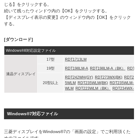
じる】をクリックする。
続いて残ったウィンドウ内の【OK】をクリックする。
【ディスプレイ表示の変更】のウィンドウ内の【OK】をクリック
する。
[ダウンロード]
Windows®8対応設定ファイル
17型
RDT1713LM
19型
RDT198LM-A
RDT198LM-A（BK）
RDT1
液晶ディスプレイ
RDT242WH(GY)
RDT273WX(BK)
RDT235
20型以上
5WLM
RDT235WLM(BK)
RDT235WLM-S(
WLM
RDT223WLM（BK）
RDT234WX-3D
Windows®7対応ファイル
三菱ディスプレイをWindows®7の「画面の設定」でご利用頂くた