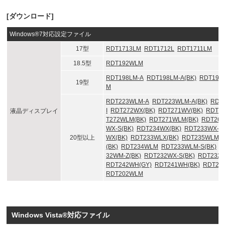
[ダウンロード]
Windows®7対応設定ファイル
17型
RDT1713LM
RDT1712L
RDT1711LM
18.5型
RDT192WLM
RDT198LM-A
RDT198LM-A(BK)
RDT198
19型
M
RDT223WLM-A
RDT223WLM-A(BK)
RDT
I
RDT272WX(BK)
RDT271WV(BK)
RDT27
液晶ディスプレイ
T272WLM(BK)
RDT271WLM(BK)
RDT26
WX-S(BK)
RDT234WX(BK)
RDT233WX-3D
20型以上
WX(BK)
RDT233WLX(BK)
RDT235WLM
(BK)
RDT234WLM
RDT233WLM-S(BK)
R
32WM-Z(BK)
RDT232WX-S(BK)
RDT232W
RDT242WH(GY)
RDT241WH(BK)
RDT24
RDT202WLM
Windows Vista®対応ファイル