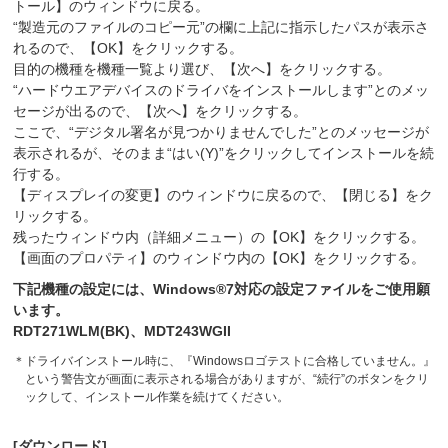
トール】のウィンドウに戻る。
“製造元のファイルのコピー元”の欄に上記に指示したパスが表示さ
れるので、【OK】をクリックする。
目的の機種を機種一覧より選び、【次へ】をクリックする。
“ハードウエアデバイスのドライバをインストールします”とのメッ
セージが出るので、【次へ】をクリックする。
ここで、“デジタル署名が見つかりませんでした”とのメッセージが
表示されるが、そのまま“はい(Y)”をクリックしてインストールを続
行する。
【ディスプレイの変更】のウィンドウに戻るので、【閉じる】をク
リックする。
残ったウィンドウ内（詳細メニュー）の【OK】をクリックする。
【画面のプロパティ】のウィンドウ内の【OK】をクリックする。
下記機種の設定には、Windows®7対応の設定ファイルをご使用願
います。
RDT271WLM(BK)、MDT243WGII
＊
ドライバインストール時に、『Windowsロゴテストに合格していません。』
という警告文が画面に表示される場合がありますが、“続行”のボタンをクリ
ックして、インストール作業を続けてください。
[ダウンロード]