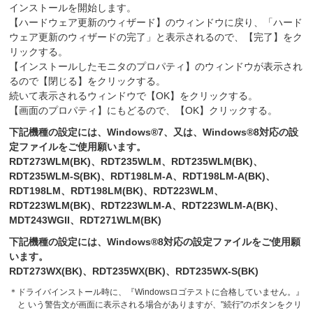
インストールを開始します。
【ハードウェア更新のウィザード】のウィンドウに戻り、「ハード
ウェア更新のウィザードの完了」と表示されるので、【完了】をク
リックする。
【インストールしたモニタのプロパティ】のウィンドウが表示され
るので【閉じる】をクリックする。
続いて表示されるウィンドウで【OK】をクリックする。
【画面のプロパティ】にもどるので、【OK】クリックする。
下記機種の設定には、Windows®7、又は、Windows®8対応の設
定ファイルをご使用願います。
RDT273WLM(BK)、RDT235WLM、RDT235WLM(BK)、
RDT235WLM-S(BK)、RDT198LM-A、RDT198LM-A(BK)、
RDT198LM、RDT198LM(BK)、RDT223WLM、
RDT223WLM(BK)、RDT223WLM-A、RDT223WLM-A(BK)、
MDT243WGII、RDT271WLM(BK)
下記機種の設定には、Windows®8対応の設定ファイルをご使用願
います。
RDT273WX(BK)、RDT235WX(BK)、RDT235WX-S(BK)
＊
ドライバインストール時に、『Windowsロゴテストに合格していません。』
と いう警告文が画面に表示される場合がありますが、"続行"のボタンをクリ