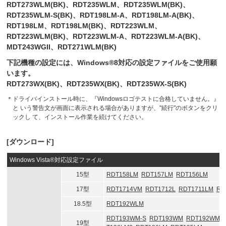
RDT273WLM(BK)、RDT235WLM、RDT235WLM(BK)、
RDT235WLM-S(BK)、RDT198LM-A、RDT198LM-A(BK)、
RDT198LM、RDT198LM(BK)、RDT223WLM、
RDT223WLM(BK)、RDT223WLM-A、RDT223WLM-A(BK)、
MDT243WGII、RDT271WLM(BK)
下記機種の設定には、Windows®8対応の設定ファイルをご使用願
います。
RDT273WX(BK)、RDT235WX(BK)、RDT235WX-S(BK)
＊
ドライバインストール時に、『Windowsロゴテストに合格していません。』
と いう警告文が画面に表示される場合がありますが、"続行"のボタンをクリ
ックし て、インストール作業を続けてください。
[ダウンロード]
Windows Vista®対応設定ファイル
15型
RDT158LM
RDT157LM
RDT156LM
17型
RDT1714VM
RDT1712L
RDT1711LM
RD
18.5型
RDT192WLM
RDT193WM-S
RDT193WM
RDT192WM
19型