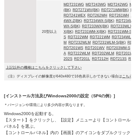
MDT231WG
MDT243WG
MDT242WG
MD
(BK)
RDT271WV(BK)
RDT271WM(BK)
RD
RDT241WEX
RDT262WH
RDT261WH
R
4WX-Z(BK)
RDT234WX-S(BK)
RDT234WX
WX-S(BK)
RDT233WX(BK)
RDT233WLX(
20型以上
X(BK)
RDT231WM-X(BK)
RDT231WM-S
S
RDT222WM
RDT221WM
RDT234WLM-
M
RDT232WLM
RDT231WLM-S(BK)
RDT
RDT201WS
RDT201WV
RDT203WM-S
R
A
RDT222WLM
RDT202WLM
RDT201W
202S
RDT201L
RDT212H
RDT213S
RD
上記以外の機種はこちらをクリックして下さい
（注）ディスプレイの解像度が640x480で16色表示しかできない場合は
こちら
[インストール方法及びWindows2000の設定（SP4の例）]
＊
バージョンや環境により多少内容が異なります。
Windows2000を起動する。
【スタート】をクリックし、【設定】メニューより【コントロール
パネル】を選ぶ。
【コントロールパネル】内の【画面】のアイコンをダブルクリック