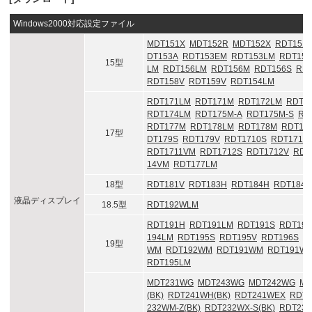
Windows2000対応設定ファイル
MDT151X
MDT152R
MDT152X
RDT151
DT153A
RDT153EM
RDT153LM
RDT153
15型
LM
RDT156LM
RDT156M
RDT156S
RD
RDT158V
RDT159V
RDT154LM
RDT171LM
RDT171M
RDT172LM
RDT1
RDT174LM
RDT175M-A
RDT175M-S
RD
RDT177M
RDT178LM
RDT178M
RDT17
17型
DT179S
RDT179V
RDT1710S
RDT1710
RDT1711VM
RDT1712S
RDT1712V
RDT
14VM
RDT177LM
18型
RDT181V
RDT183H
RDT184H
RDT184S
液晶ディスプレイ
18.5型
RDT192WLM
RDT191H
RDT191LM
RDT191S
RDT192
194LM
RDT195S
RDT195V
RDT196S
R
19型
WM
RDT192WM
RDT191WM
RDT191W
RDT195LM
MDT231WG
MDT243WG
MDT242WG
MD
(BK)
RDT241WH(BK)
RDT241WEX
RDT
232WM-Z(BK)
RDT232WX-S(BK)
RDT232