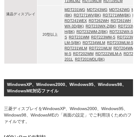
T196LM2
RDT196LM
RDT195LM
MDT231WG
MDT243WG
MDT242WG
MD
液晶ディスプレイ
(BK)
RDT271WV(BK)
RDT271WM(BK)
RD
RDT241WEX
RDT262WH
RDT261WH
R
WX-3D(BK)
RDT233WX-Z(BK)
RDT233WX
H(BK)
RDT232WM-Z(BK)
RDT232WX-S(B
20型以上
S
RDT231WM
RDT223WM-S
RDT223W
LM-S(BK)
RDT234WLM
RDT233WLM-S(B
RDT231WLM
RDT221WLM
RDT204WM-
M-S
RDT202WM
RDT222WLM-A
RDT22
201L
RDT201WDL(BK)
WindowsXP、Windows2000、Windows95、Windows98、
WindowsME対応ファイル
三菱ディスプレイをWindowsXP、Windows2000、Windows95、
Windows98、WindowsMEの「画面の設定」でご利用頂くためのフ
ァイルです。