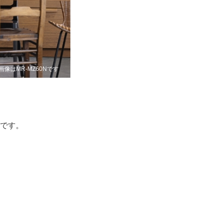
画像はMR-MZ60Nです
です。