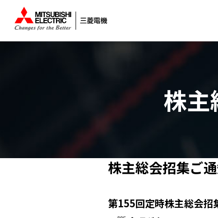
株主
株主総会招集ご通
第155回定時株主総会招