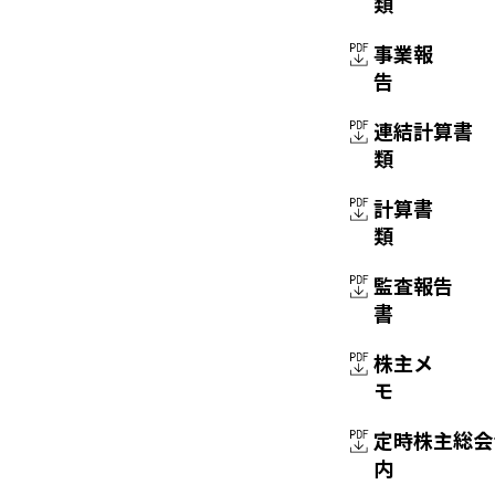
類
事業報
告
連結計算書
類
計算書
類
監査報告
書
株主メ
モ
定時株主総会
内