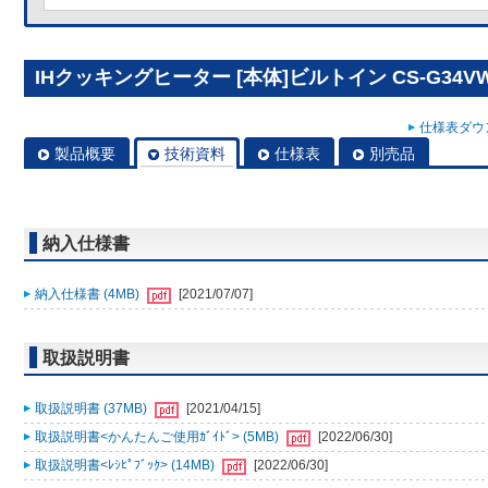
IHクッキングヒーター [本体]ビルトイン CS-G34V
仕様表ダウン
製品概要
技術資料
仕様表
別売品
納入仕様書
納入仕様書 (4MB)
[2021/07/07]
取扱説明書
取扱説明書 (37MB)
[2021/04/15]
取扱説明書<かんたんご使用ｶﾞｲﾄﾞ> (5MB)
[2022/06/30]
取扱説明書<ﾚｼﾋﾟﾌﾞｯｸ> (14MB)
[2022/06/30]