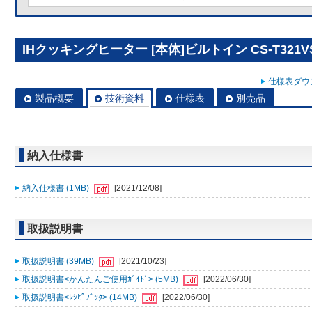
IHクッキングヒーター [本体]ビルトイン CS-T321V
仕様表ダウン
製品概要
技術資料
仕様表
別売品
納入仕様書
納入仕様書 (1MB)
[2021/12/08]
取扱説明書
取扱説明書 (39MB)
[2021/10/23]
取扱説明書<かんたんご使用ｶﾞｲﾄﾞ> (5MB)
[2022/06/30]
取扱説明書<ﾚｼﾋﾟﾌﾞｯｸ> (14MB)
[2022/06/30]