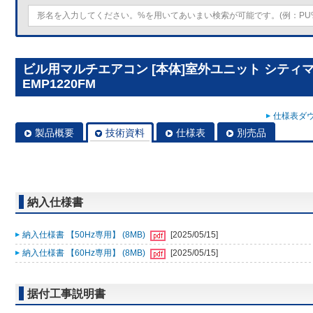
ビル用マルチエアコン [本体]室外ユニット シティマルチY
EMP1220FM
仕様表ダウ
製品概要
技術資料
仕様表
別売品
納入仕様書
納入仕様書 【50Hz専用】 (8MB)
[2025/05/15]
納入仕様書 【60Hz専用】 (8MB)
[2025/05/15]
据付工事説明書