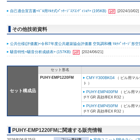
自己適合宣言書<ﾋﾞﾙ用ﾏﾙﾁ式ﾊﾟｯｹｰｼﾞｴｱｺﾝﾃﾞｨｼｮﾅ> (195KB)
[2024/10/02]
その他技術資料
公共仕様(評価書)<令和7年度公共建築協会評価書 空気調和機 ﾏﾙﾁﾊﾟｯｹｰｼﾞ形空気
騒音特性<騒音分析成績表> (157KB)
[2024/06/21]
セット形名
PUHY-EMP1220FM
CMY-Y300BKG4
（ ビル用マル
ト ）
セット構成品
PUHY-EMP400FM
（ ビル用マ
チY GR 高効率EX R32 ）
PUHY-EMP450FM
（ ビル用マ
チY GR 高効率EX R32 ）
PUHY-EMP1220FMに関連する販売情報
2026年06月25日
室内ユニットPRチラシ （2