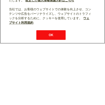
たします。
改定した個人情報保護方針はこちら
当社では、お客様のウェブサイトでの体験を向上させ、コン
テンツや広告をパーソナライズし、ウェブサイトのトラフィ
ックを分析するために、クッキーを使用しています。
ウェ
ブサイト利用規約
OK
衛生性と使いやすさに
こだわるジェットタオル
三菱電機が1993年に実現した技術。
両面ジェット風のノズル形状を進化させ、風速と風量のベストバ
ランスによるスピード乾燥を実現しています。
三菱独自の多彩な技術が、快適なサニタリー環境をご提供しま
す。