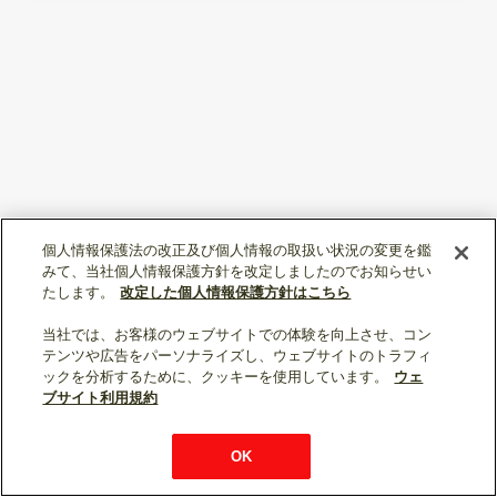
個人情報保護法の改正及び個人情報の取扱い状況の変更を鑑
みて、当社個人情報保護方針を改定しましたのでお知らせい
たします。
改定した個人情報保護方針はこちら
当社では、お客様のウェブサイトでの体験を向上させ、コン
テンツや広告をパーソナライズし、ウェブサイトのトラフィ
ックを分析するために、クッキーを使用しています。
ウェ
ブサイト利用規約
OK