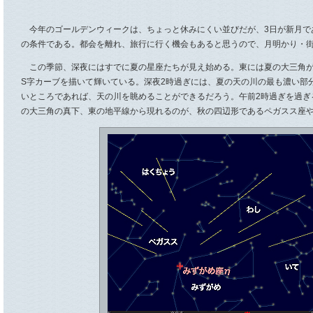
今年のゴールデンウィークは、ちょっと休みにくい並びだが、3日が新月で
の条件である。都会を離れ、旅行に行く機会もあると思うので、月明かり・
この季節、深夜にはすでに夏の星座たちが見え始める。東には夏の大三角が
S字カーブを描いて輝いている。深夜2時過ぎには、夏の天の川の最も濃い部
いところであれば、天の川を眺めることができるだろう。午前2時過ぎを過ぎ
の大三角の真下、東の地平線から現れるのが、秋の四辺形であるペガスス座