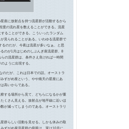
星座に放射点を持つ流星群が活動するから
程度の流れ星を数えることができる。流星
にすることができる。こういったランダム
星が見られることがある。いわゆる流星群で
在するのだが、今夜は流星が多いなぁ、と思
るのが1月はじめのしぶんぎ座流星群、8
れらの流星群は、条件さえ良ければ一時間
年のように出現する。
なのだが、これは日本での話。オーストラ
がみずがめ座という、やや南天の星座にあ
では高いからである。
察する場所から見て、どちらになるかが重
、たくさん見える。放射点が地平線に近いほ
の数が減ってしまうのである。オーストラリ
星群らしい活動を見せる。しかも休みの取
みずがめ座流星群の母親は、実は10月に