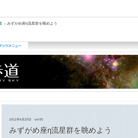
このページの本文へ
道
みずがめ座η流星群を眺めよう
2011年4月25日 vol.65
みずがめ座η流星群を眺めよう