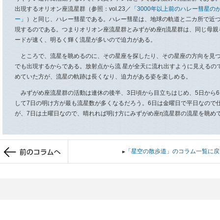
出現するオリオン座流星群（参照：vol.23／
「3000年以上前のハレー彗星
ー」
）と同じ、ハレー彗星である。ハレー彗星は、地球の軌道と二カ所で近
現するのである。つまりオリオン座流星群とみずがめ座η流星群は、同じ母親
ードが速く、明るく輝く流星が多いので迫力がある。
ところで、流星を眺めるのに、その星座を探したり、その星座の方向を見つ
でも出現するからである。放射点から流 星が全天に流れ出すように見えるの
めていた方が、流星の軌跡は長くなり、迫力がある姿を楽しめる。
みずがめ座流星群の活動は連休の後半、3日頃から目立ちはじめ、5日から6
して7日の明け方が最も流星数が多くなるだろう。6日は金曜日で平日なので
が、7日は土曜日なので、晴れれば明け方にみずがめ座η流星群の流星を眺め
「星空の散歩道」のコラム一覧に戻