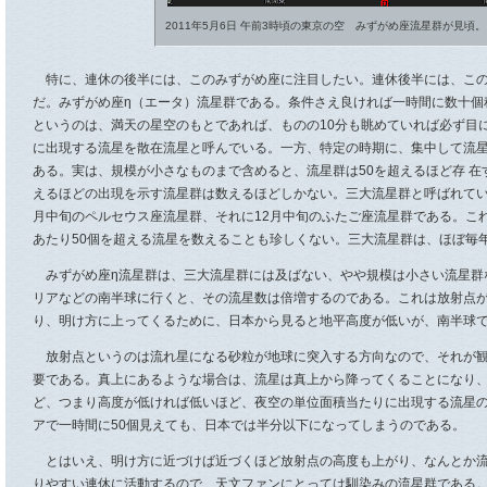
2011年5月6日 午前3時頃の東京の空 みずがめ座流星群が見頃。
特に、連休の後半には、このみずがめ座に注目したい。連休後半には、この
だ。みずがめ座η（エータ）流星群である。条件さえ良ければ一時間に数十個
というのは、満天の星空のもとであれば、ものの10分も眺めていれば必ず目
に出現する流星を散在流星と呼んでいる。一方、特定の時期に、集中して流
ある。実は、規模が小さなものまで含めると、流星群は50を超えるほど存 
えるほどの出現を示す流星群は数えるほどしかない。三大流星群と呼ばれてい
月中旬のペルセウス座流星群、それに12月中旬のふたご座流星群である。こ
あたり50個を超える流星を数えることも珍しくない。三大流星群は、ほぼ毎
みずがめ座η流星群は、三大流星群には及ばない、やや規模は小さい流星群
リアなどの南半球に行くと、その流星数は倍増するのである。これは放射点
り、明け方に上ってくるために、日本から見ると地平高度が低いが、南半球
放射点というのは流れ星になる砂粒が地球に突入する方向なので、それが観
要である。真上にあるような場合は、流星は真上から降ってくることになり
ど、つまり高度が低ければ低いほど、夜空の単位面積当たりに出現する流星
アで一時間に50個見えても、日本では半分以下になってしまうのである。
とはいえ、明け方に近づけば近づくほど放射点の高度も上がり、なんとか流
りやすい連休に活動するので、天文ファンにとっては馴染みの流星群である。