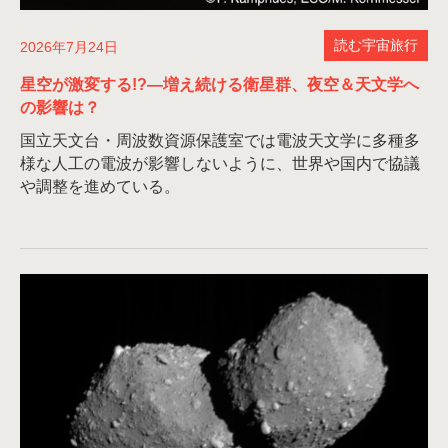
読む宇宙旅行
2026年7月24日
星空が激変する!?—増え続ける衛星群、夜空＆天文学へ
の影響は？
国立天文台・周波数資源保護室では電波天文学に多種多
様な人工の電波が影響しないように、世界や国内で協議
や調整を進めている。