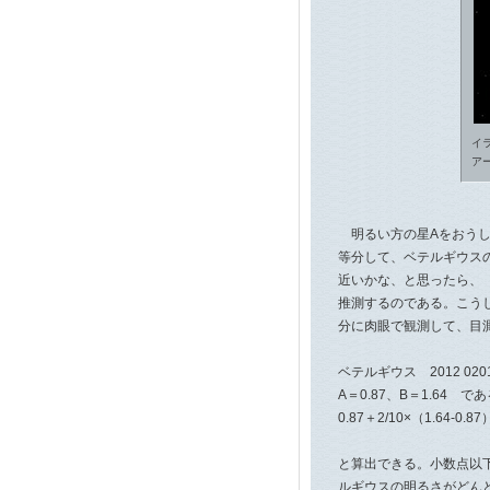
イ
ア
明るい方の星Aをおうし
等分して、ベテルギウスの
近いかな、と思ったら、（
推測するのである。こうし
分に肉眼で観測して、目測
ベテルギウス 2012 0201 
A＝0.87、B＝1.64
0.87＋2/10×（1.64-0.87）
と算出できる。小数点以下
ルギウスの明るさがどん