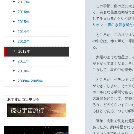
2017年
この季節、南の空に大き
2016年
く、有名な星生成領域で
して生まれるかという謎を
2015年
リオン ：青白き若き星た
2014年
ところが、このオリオン
の中心は、赤く輝く一等
2013年
る。
2012年
太陽のような恒星は、そ
2011年
が下がって赤くなる。そ
こうして、星の中心部分
2010年
ところが、ベテルギウス
2009年-2005年
ができてしまい、その自
ホールになる瞬間である
大爆発を起こして、光輝
ろう。どのくらいすごい
るほどである。つまり瞬
近年、肉眼で見えた超新
あったが、約3等星とな
ミオカンデで捉えられ、