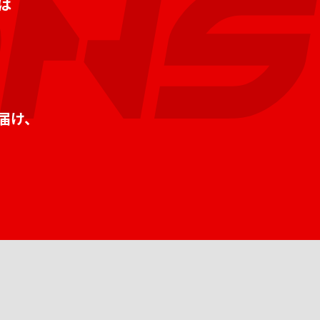
は
届け、