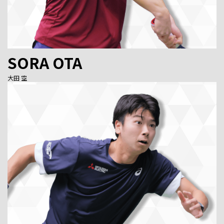
SORA OTA
⼤⽥ 空