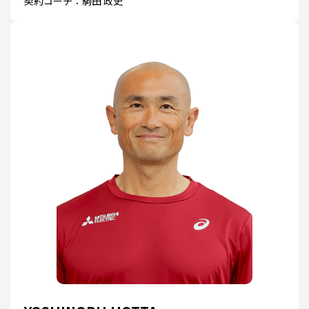
契約コーチ：駒田 政史