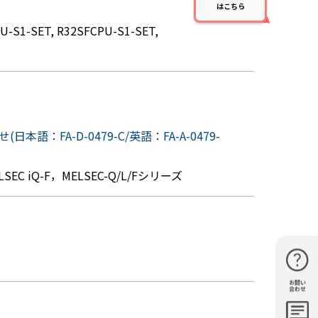
はこちら
-S1-SET, R32SFCPU-S1-SET,
A-D-0479-C/英語：FA-A-0479-
C iQ-F，MELSEC-Q/L/Fシリーズ
お問い
購入・見
仕様・機
FAQ
資料請求
合わせ
積もり
能