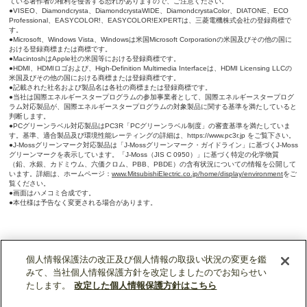
ている著作者の権利を侵害する恐れがありますので、ご注意ください。
●VISEO、Diamondcrysta、DiamondcrystaWIDE、DiamondcrystaColor、DIATONE、ECO
Professional、EASYCOLOR!、EASYCOLOR!EXPERTは、三菱電機株式会社の登録商標で
す。
●Microsoft、Windows Vista、Windowsは米国Microsoft Corporationの米国及びその他の国に
おける登録商標または商標です。
●MacintoshはApple社の米国等における登録商標です。
●HDMI、HDMIロゴおよび、High-Definition Multimedia Interfaceは、HDMI Licensing LLCの
米国及びその他の国における商標または登録商標です。
●記載された社名および製品名は各社の商標または登録商標です。
●当社は国際エネルギースタープログラムの参加事業者として、国際エネルギースタープログ
ラム対応製品が、国際エネルギースタープログラムの対象製品に関する基準を満たしていると
判断します。
●PCグリーンラベル対応製品はPC3R「PCグリーンラベル制度」の審査基準を満たしていま
す。基準、適合製品及び環境性能レーティングの詳細は、https://www.pc3r.jp をご覧下さい。
●J-Mossグリーンマーク対応製品は「J-Mossグリーンマーク・ガイドライン」に基づくJ-Moss
グリーンマークを表示しています。「J-Moss（JIS C 0950）」に基づく特定の化学物質
（鉛、水銀、カドミウム、六価クロム、PBB、PBDE）の含有状況についての情報を公開して
います。詳細は、ホームページ：
www.MitsubishiElectric.co.jp/home/display/environment
をご
覧ください。
●画面はハメコミ合成です。
●本仕様は予告なく変更される場合があります。
個人情報保護法の改正及び個人情報の取扱い状況の変更を鑑
みて、当社個人情報保護方針を改定しましたのでお知らせい
たします。
改定した個人情報保護方針はこちら