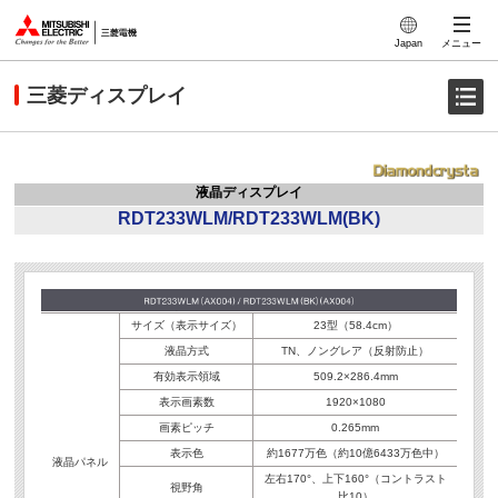
このページの本文へ
Japan
メニュー
三菱ディスプレイ
液晶ディスプレイ
RDT233WLM/RDT233WLM(BK)
サイズ（表示サイズ）
23型（58.4cm）
液晶方式
TN、ノングレア（反射防止）
有効表示領域
509.2×286.4mm
表示画素数
1920×1080
画素ピッチ
0.265mm
表示色
約1677万色（約10億6433万色中）
液晶パネル
左右170°、上下160°（コントラスト
視野角
比10）