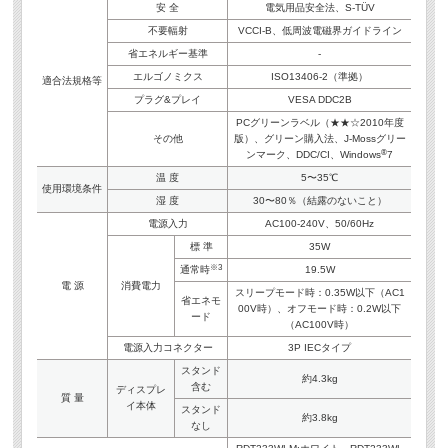
安 全
電気用品安全法、S-TÜV
不要輻射
VCCI-B、低周波電磁界ガイドライン
省エネルギー基準
-
エルゴノミクス
ISO13406-2（準拠）
適合法規格等
プラグ&プレイ
VESA DDC2B
PCグリーンラベル（★★☆2010年度
その他
版）、グリーン購入法、J-Mossグリー
®
ンマーク、DDC/CI、Windows
7
温 度
5〜35℃
使用環境条件
湿 度
30〜80％（結露のないこと）
電源入力
AC100-240V、50/60Hz
標 準
35W
※3
通常時
19.5W
電 源
消費電力
スリープモード時：0.35W以下（AC1
省エネモ
00V時）、オフモード時：0.2W以下
ード
（AC100V時）
電源入力コネクター
3P IECタイプ
スタンド
約4.3kg
含む
ディスプレ
質 量
イ本体
スタンド
約3.8kg
なし