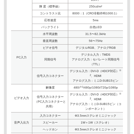
輝 度（標準値）
250cd/m²
コントラスト比
8000：1（CRO非動作時1000:1）
応答速度
5ms
バックライト
白色LED
水平周波数
31.5〜82.3kHz
垂直周波数
56〜75Hz
ビデオ信号
デジタルRGB、アナログRGB
デジタル入力：TMDS
PC入力
同期信号
アナログ入力：セパレート同期信号
（TTL）
※
デジタル入力：DVI-D（HDCP対応）
2
信号入力コネクター
、HDMI
アナログ入力：ミニD-SUB15ピン
※1
解像度
480i
/480p/1080i/720p/1080p
※
デジタル入力：DVI-D（HDCP対応）
信号入力コネクター
ビデオ入力
2
、HDMI
（PC入力コネクターと
アナログ入力：ミニD-SUB15ピン（コ
共用）
ンポーネント）
入力コネクター
Φ3.5mmステレオミニジャック
音声入出力
スピーカー
1W＋1W（ステレオ）
ヘッドホン
Φ3.5mmステレオミニジャック