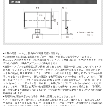
●付属の電源コードは、国内100V商用電源対応品です。
●Macintoshとの接続には変換アダプター（市販）が必要になる場合がありますので、
Macintoshの接続コネクター形状を確認してください。ミニD-SUB15ピンVGAコネクター付モ
デルとの接続には変換アダプターは必要ありません。
●液晶ディスプレイは精密度の高い技術で作られており、画面の一部に点灯しないドットや常
時点灯しているドットがある場合がありますが、これは故障ではありません。本製品の有効ド
ット数の割合は99.9995％以上です。＊有効ドット数の割合とは「対応するディスプレイの表
示しうる全ドット数のうち、弊社で保証する表示可能なドットの割合」を示しています。「画
素」および「ドット」という言葉はISO13406-2に従い正確に表現すると、「画素」は「ピク
セル（pixel）」、「ドット」は「副画素」とも呼ばれ「サブピクセル（subpixels）」となり
ます。つまり、「画素」は実体のある副画素と言われる発光する点から構成され、「副画素」
は、画素に色または階調を与えるもので、一つの画素内で個別に処理される分割された画素内
部構造を示します。
●長時間静止画を表示させた場合、残像の原因になることがあります。
●ワイド画面テレビを営利目的、または公衆に視聴させることを目的として、公衆の場におい
て画面を圧縮または引き伸ばしなど、原画像を加工して映しますと、著作権法により保護され