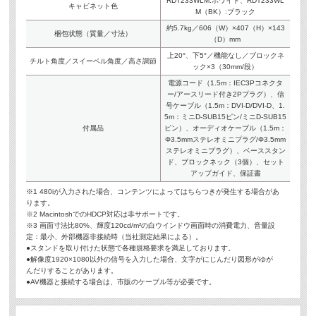
RDT233WLM:ホワイト、RDT233WL
キャビネット色
M（BK）:ブラック
約5.7kg／606（W）×407（H）×143
梱包状態（質量／寸法）
（D）mm
上20°、下5°／機能なし／ブロックネ
チルト角度／スイーベル角度／高さ調節
ック×3（30mm/段）
電源コード（1.5m：IEC3Pコネクタ
ー/アースリード付き2Pプラグ）、信
号ケーブル（1.5m：DVI-D/DVI-D、1.
5m：ミニD-SUB15ピン/ミニD-SUB15
付属品
ピン）、オーディオケーブル（1.5m：
Φ3.5mmステレオミニプラグ/Φ3.5mm
ステレオミニプラグ）、ベーススタン
ド、ブロックネック（3個）、セット
アップガイド、保証書
※1 480iが入力された場合、コンテンツによってはちらつきが発生する場合があ
ります。
※2 MacintoshでのHDCP対応は非サポートです。
※3 画面寸法比80%、輝度120cd/m²の白ウインドウ画面時の消費電力、音量設
定：最小、外部機器非接続時（当社測定結果による）。
●スタンドを取り付けた状態で各種規格要求を満足しております。
●解像度1920×1080以外の信号を入力した場合、文字がにじんだり図形がゆが
んだりすることがあります。
●AV機器と接続する場合は、市販のケーブル等が必要です。