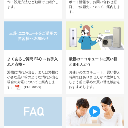
作・設定方法など動画でご紹介し
ポート情報や、お問い合わせ窓
ます。
口、ご依頼先についてご案内しま
す。
よくあるご質問 FAQ ～お手入
最新のエコキュートに買い替
れと点検～
えませんか？
浴槽に汚れが出る、または浴槽に
お使いのエコキュート、買い替え
小さな黒い粉のような汚れが出る
時期ではありませんか？故障して
場合の対応についてご案内しま
しまう前に早めの買い替え検討を
す。
おすすめします。
（PDF:80KB）