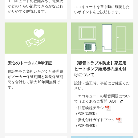
エコキュートの仕組みや、電気代
がどのくらい節約できるかなどわ
エコキュートを選ぶ時に確認した
かりやすく解説します。
いポイントをご説明します。
安心のトータル10年保証
【騒音トラブル防止】家庭用
ヒートポンプ給湯機の据え付
保証料をご負担いただくと修理費
けについて
がメーカー保証期間と延長保証期
間を合計して最大10年間無料で
設計・施工時、事前にご確認くだ
す。
さい。
・エコキュートの騒音問題につい
て（よくあるご質問FAQ）
・注意喚起チラシ
（PDF:310KB）
・据え付けガイドブック
（PDF:454KB）