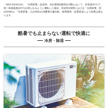
＊
MSZ-GE4024S。「冷房節電」設定時。当社環境試験室(14畳)において、外気温30°Cで、
同一体感温度(28°C)が得られるように運転した場合。安定時1時間における「冷房節電」切
(256Wh)と「冷房節電」入(33Wh)の消費電力量比較。使用環境・設置状況により効果は異な
ります。
酷暑でも止まらない運転で快適に
冷房・除湿