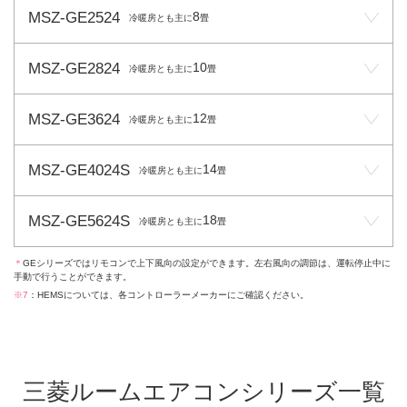
MSZ-GE2524
8
冷暖房とも主に
畳
MSZ-GE2824
10
冷暖房とも主に
畳
MSZ-GE3624
12
冷暖房とも主に
畳
MSZ-GE4024S
14
冷暖房とも主に
畳
MSZ-GE5624S
18
冷暖房とも主に
畳
＊
GEシリーズではリモコンで上下風向の設定ができます。左右風向の調節は、運転停止中に
手動で行うことができます。
※7
：HEMSについては、各コントローラーメーカーにご確認ください。
三菱ルームエアコンシリーズ一覧