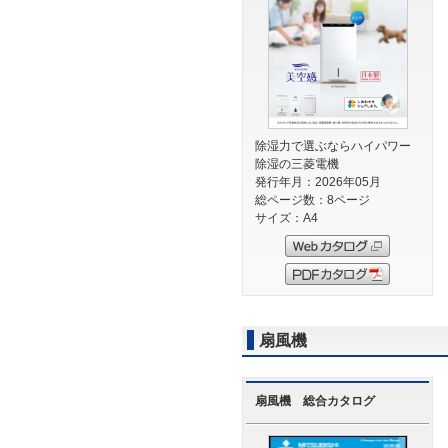
除湿力で選ぶならハイパワー
除湿の三菱電機
発行年月：2026年05月
総ページ数：8ページ
サイズ：A4
扇風機
扇風機 総合カタログ