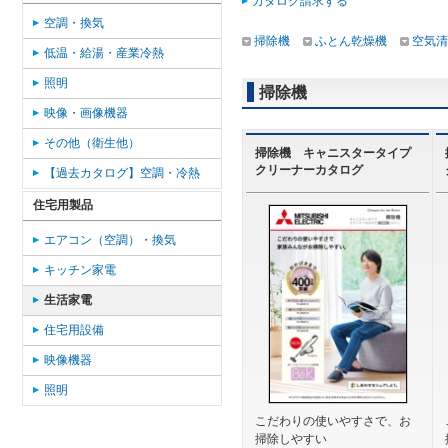
カタログ請求する
空調・換気
掃除機
ふとん乾燥機
空気清
低温・給湯・産業冷熱
照明
掃除機
映像・画像機器
その他（衛生他）
掃除機 キャニスタータイプ
クリーナーカタログ
【過去カタログ】空調・冷熱
住宅用製品
エアコン（空調）・換気
キッチン家電
生活家電
住宅用設備
映像機器
照明
こだわりの使いやすさで、お
掃除しやすい