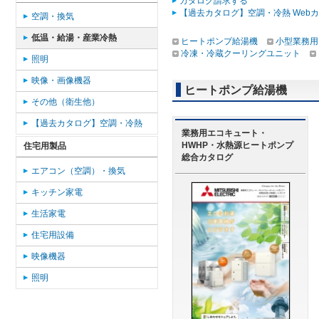
カタログ請求する
【過去カタログ】空調・冷熱 Web
空調・換気
低温・給湯・産業冷熱
ヒートポンプ給湯機
小型業務用
冷凍・冷蔵クーリングユニット
照明
映像・画像機器
ヒートポンプ給湯機
その他（衛生他）
【過去カタログ】空調・冷熱
業務用エコキュート・
HWHP・水熱源ヒートポンプ
住宅用製品
総合カタログ
エアコン（空調）・換気
キッチン家電
生活家電
住宅用設備
映像機器
照明