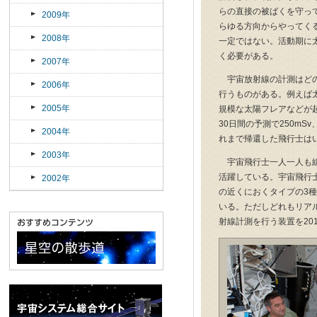
らの直接の被ばくを守って
2009年
らゆる方向からやってく
2008年
一定ではない。活動期に
く必要がある。
2007年
宇宙放射線の計測はどの
2006年
行うものがある。例えば
2005年
規模な太陽フレアなどが
30日間の予測で250m
2004年
れまで帰還した飛行士は
2003年
宇宙飛行士一人一人も線
活躍している。宇宙飛行
2002年
の近くにおくタイプの3
いる。ただしどれもリア
射線計測を行う装置を20