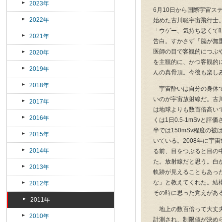
2023年
6月10日から国際宇宙ス
2022年
始めた古川聡宇宙飛行士。
「ウゲー、気持ち悪くて
2021年
告白。すかさず「脳が無
医師の目で客観的につぶ
2020年
を主観的に、かつ客観的
2019年
んの真骨頂。今後も楽し
2018年
宇宙酔いは自分の身体で
いのが宇宙放射線だ。古川
2017年
は地球よりも数百倍高いで
2016年
くは1日0.5-1mSvと
半では150mSv程度の
2015年
いている。2008年に宇
2014年
る前、目をつぶると目の
た。放射線だと思う。白
2013年
軌跡が見えることもあった
な」と教えてくれた。結
2012年
その時に思った覚えがあ
2011年
地上の数百倍って大丈夫
2010年
計測され、制限値が決め