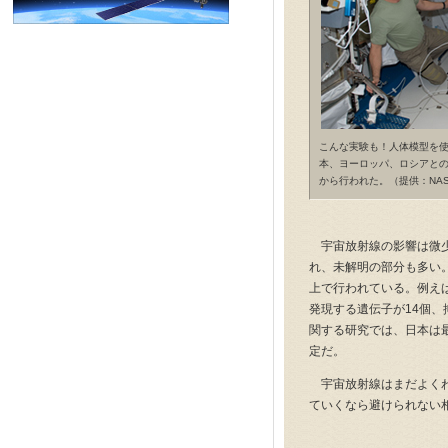
こんな実験も！人体模型を
本、ヨーロッパ、ロシアとの
から行われた。（提供：NA
宇宙放射線の影響は微少
れ、未解明の部分も多い
上で行われている。例え
発現する遺伝子が14個
関する研究では、日本は
定だ。
宇宙放射線はまだよくわ
ていくなら避けられない