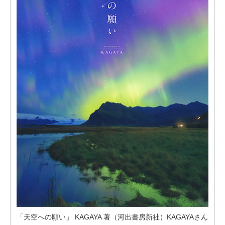
「天空への願い」 KAGAYA 著（河出書房新社）KAGAYAさん