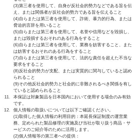
(3)第三者を使用して、自身が反社会的勢力などである旨を伝
え、または関係者が反社会的勢力である旨を伝えること
(4)自らまたは第三者を使用して、詐術、暴力的行為、または
脅迫的言辞を用いること
(5)自らまたは第三者を使用して、名誉や信用などを毀損し、
または毀損するおそれのある行為をすること
(6)自らまたは第三者を使用して、業務を妨害すること、また
は妨害するおそれのある行為をすること
(7)自らまたは第三者を使用して、法的な責任を超えた不当な
要求をすること
(8)反社会的勢力が支配、または実質的に関与していると認め
られること
(9)その他反社会的勢力と社会的に非難されるべき関係を有し
ていると認められること
本保証は対象製品を日本国内において使用する場合のみ有効
です。
個人情報の取扱いについては以下ご確認ください。
(1)取得した個人情報の利用目的：本延長保証制度の運営業
務、定められた製品修理の実施及び当社が取り扱う商品・サ
ービスのご紹介等のために活用します。
(2)個人情報等の第三者への提供：