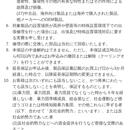
放射性、爆発性その他の有害な特性またはその作用による
故障及び損傷。
(27)中古品、海外向け製品または海外で購入された製品、
他メーカーへのOEM製品。
対象製品の設置場所が高所や壁面等の特殊設置環境下での出
張修理を行った場合には、出張及び特殊設置環境対応に要す
る実費を申し受けます。
修理の際に交換した部品は当社にて回収いたします。
本保証の中途解約はできません。ただし、本保証成立時点か
ら8日以内であればお申込みの撤回または解除（クーリングオ
フ）を行うことができます。
延長保証お申込み後、製品保証書記載のお買上げ日から3か月
経過した時点で、以降延長保証期間の変更はできません。
お客様は次のいずれにも該当しないこと、かつ将来にわたっ
ても該当しないことを表明し、保証するものとします。
(1)暴力団、暴力団員、暴力団員でなくなった時から５年を経
過しない者、暴力団準構成員、総会屋など、社会運動など標
ぼうゴロまたは特殊知能暴力集団、その他これらに準ずる者
（以下、合わせて「反社会的勢力」といいます）、または反
社会的勢力であった者
(2)反社会的勢力などへの資金提供を行うなど密接な交際のあ
ること