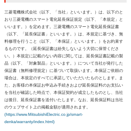
三菱電機株式会社（以下、「当社」といいます。）は、以下のと
おり三菱電機のスマート電化延長保証規定（以下、「本規定」と
いいます。）を定めます。三菱電機のスマート電化延長保証書
（以下、「延長保証書」といいます。）は、本規定に基づき、無
料修理を行うこと（以下、「本保証」といいます。）をお約束す
るものです。（延長保証書は紛失しないよう大切に保管くださ
い。）本規定に記載のない内容に関しては、延長保証書記載の製
品（以下、「対象製品」といいます。）について当社が発行した
保証書（無料修理規定）に基づいて取扱います。本保証ご依頼の
場合は、本規定のすべてに承諾していただいたものとします。ま
た、お客様の本保証お申込み手続きおよび延長保証料のお支払い
を当社が確認した時点で、本保証契約が成立したものとし、当社
は後日、延長保証書を送付いたします。なお、延長保証料は当社
のウェブサイト上の掲載金額が適用されます。
(https://www.MitsubishiElectric.co.jp/smart-
denka/warranty/index.html)