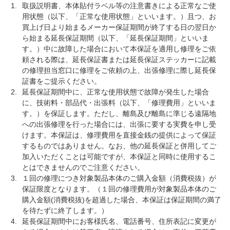
取扱説明書、本体貼付ラベル等の注意書きによる正常なご使
用状態（以下、「正常な使用状態」といいます。）且つ、お
買上げ日より始まるメーカー保証期間が終了する日の翌日か
ら始まる延長保証期間（以下、「延長保証期間」といいま
す。）中に故障した場合において本保証を適用し修理をご依
頼される際は、延長保証書または延長保証ステッカーに記載
の修理担当窓口に修理をご依頼の上、出張修理に際し延長保
証書をご提示ください。
延長保証期間中に、正常な使用状態で故障が発生した場合
に、技術料・部品代・出張料（以下、「修理費用」といいま
す。）を保証します。ただし、離島及び離島に準じる遠隔地
への出張修理を行った場合には、出張に要する実費を申し受
けます。本保証は、修理費用を直接金銭の提供によって保証
するものではありません。なお、他の延長保証と併用してご
加入いただくことは可能ですが、本保証と同時に使用するこ
とはできませんのでご注意ください。
１回の修理につき対象製品本体のご購入金額（消費税抜）が
保証限度となります。（１回の修理費用が対象製品本体のご
購入金額(消費税抜)を超過した場合、本保証は保証期間の満了
を待たずに終了します。）
延長保証期間中にお客様氏名、電話番号、住所表記に変更が