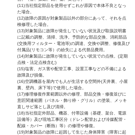
(11)当社指定部品を使用せずこれが原因で本体不良となっ
た場合。
(12)故障の原因が対象製品以外の部分にあって、それを点
検修理した場合。
(13)対象製品に故障が発生していない状況及び取扱説明書
に記載の調整、清掃、洗浄。予防的な部品交換、消耗部品
(交換用フィルター・電池等)の調達、交換や調整、修復及び
付属品(リモコン等）の紛失による代替品費用。
(14)対象製品に故障が発生していない状況での点検。(定期
点検・法定点検含む)
(15)塩害、ガス害や配管工事、設置工事などの不備による
故障及び損傷。
(16)空調機器を屋内でも人が生活する空間外(天井裏、小屋
裏、壁内、床下等)で使用した場合。
(17)修理修復作業範囲以外の修理、部品交換・修復並びに
意匠関連範囲（パネル・飾り枠・グリル）の塗装、メッキ
直しサビ落とし及び清掃。
(18)当社指定外部品、機器、付帯設備（基礎、架台、電源
設備等）及び現地工事区分（ドレン配管および冷媒配管・
配線・カバー（断熱）等）の修理や修復。
(19)対象製品の故障に起因して生じた身体障害（障害に起