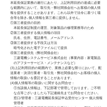
本延長保証業務の遂行にあたり、上記利用目的の達成に必要
な範囲内において、取引先・弊社関係会社へお客様の個人情
報を提供することがあります。これら以外で法令に基づく場
合等を除き､個人情報を第三者に提供しません。
①第三者提供の目的
本延長保証制度の運営、対象製品の修理業務等のため
②第三者提供する個人情報の項目
氏名、住所、電話番号、メールアドレス
③第三者提供する手段又は方法
暗号化された電子ファイルにて提供
④第三者提供先（弊社関係会社）
三菱電機システムサービス株式会社（事業内容：家電製品
のアフターサービス・メンテナンスなど）
(3)上記利用目的の範囲内で、業務上必要な限りにおいて、配
送業者・決済行業者・取引先・弊社関係会社へお客様の個人
情報の取扱いを委託することがあります。
(4)個人情報等の取扱いに関するお問合せ：
①当該個人情報は、下記部署で管理しております。ご不明
な点等ございましたら下記連絡先までお問合せください。
窓口/管理者：三菱電機延長保証申込受付センター 個人情報
管理者