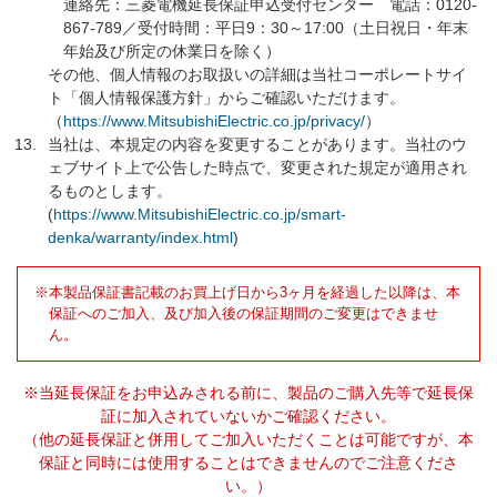
連絡先：三菱電機延長保証申込受付センター 電話：0120-
867-789／受付時間：平日9：30～17:00（土日祝日・年末
年始及び所定の休業日を除く）
その他、個人情報のお取扱いの詳細は当社コーポレートサイ
ト「個人情報保護方針」からご確認いただけます。
（
https://www.MitsubishiElectric.co.jp/privacy/
）
当社は、本規定の内容を変更することがあります。当社のウ
ェブサイト上で公告した時点で、変更された規定が適用され
るものとします。
(
https://www.MitsubishiElectric.co.jp/smart-
denka/warranty/index.html
)
※
本製品保証書記載のお買上げ日から3ヶ月を経過した以降は、本
保証へのご加入、及び加入後の保証期間のご変更はできませ
ん。
※当延長保証をお申込みされる前に、製品のご購入先等で延長保
証に加入されていないかご確認ください。
（他の延長保証と併用してご加入いただくことは可能ですが、本
保証と同時には使用することはできませんのでご注意くださ
い。）