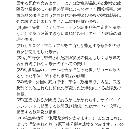
因する死亡を含みます。）または対象製品以外の財物の故
障及び損傷のほか使用の阻害によって生じた間接損害。対
象製品の修理に伴う建物躯体の修理及び修復や対象製品以
外の設備に起因して生じた二次的事故の修復。
(20)保全提案（フィルター、ドレン詰まり等の定期的清掃
など）するも改善できない事項に起因して生じた故障の修
理や修復。
(21)カタログ・マニュアル等で当社が指定する条件外の設
置及び使用をした場合。
(22)お客様から申告された故障状況の特定もしくは故障内
容が再現されない場合のすべての費用。
(23)対象製品のリコール社告を行なった後、リコール原因
となった部位に関する対象製品の修理。
(24)戦争、外国の武力行使、革命、政権奪取、内乱、武装
反乱その他これらに類似の事変または暴動による故障及び
損傷。
(25)直接であるか間接であるかにかかわらず、サイバーイ
ンシデントに起因する故障及び損傷またはサイバー攻撃に
起因する故障及び損傷。
(26)核燃料物質（使用済燃料を含みます。） またはこれに
よって汚染された物 （原子核分裂生成物を含みます。） の