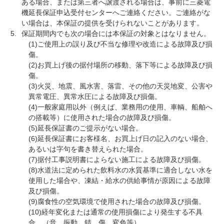
ある場合、または第三者へ譲渡される場合は、事前に三菱電
機延長保証申込受付センターへご連絡ください。ご連絡がな
い場合は、本保証の提供を受けられないことがあります。
保証期間内でも次の場合には本保証の対象とはなりません。
(1)ご使用上の誤り及び不当な修理や改造による故障及び損
傷。
(2)お買上げ後の据付場所の移動、落下等による故障及び損
傷。
(3)火災、地震、風水害、落雷、その他の天災地変、公害や
異常電圧、異常水圧による故障及び損傷。
(4)一般家庭用以外（例えば、業務用の使用、車輌、船舶へ
の搭載等）に使用された場合の故障及び損傷。
(5)延長保証書のご提示がない場合。
(6)延長保証書にお客様名、お買上げ日の記入のない場合、
あるいは字句を書き替えられた場合。
(7)据付工事説明書によらない施工による故障及び損傷。
(8)水道法に定められた飲料水の水質基準に適合しない水を
使用した場合や、凍結・給水の供給事情が原因による故障
及び損傷。
(9)腐食性の空気環境で使用された場合の故障及び損傷。
(10)経年変化または通常の使用損傷により発生する不具
合。（音、振動、錆、傷、変色等）