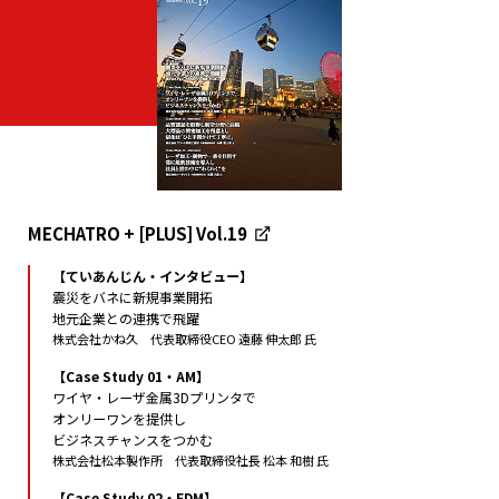
MECHATRO + [PLUS] Vol.19
【ていあんじん・インタビュー】
震災をバネに新規事業開拓
地元企業との連携で飛躍
株式会社かね久 代表取締役CEO 遠藤 伸太郎 氏
【Case Study 01・AM】
ワイヤ・レーザ金属3Dプリンタで
オンリーワンを提供し
ビジネスチャンスをつかむ
株式会社松本製作所 代表取締役社長 松本 和樹 氏
【Case Study 02・EDM】