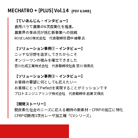
MECHATRO + [PLUS] Vol.14
[PDF 6.5MB]
【ていあんじん・インタビュー】
食用バラで農業の6次産業化を推進。
農業界の革命児が挑む新事業への挑戦
ROSE LABO株式会社 代表取締役 田中 綾華 氏
【ソリューション事例①・インタビュー】
ニッチな分野を追求してきたからこそ
オンリーワンの強みを確立できました
宮川化成工業株式会社 代表取締役社長 宮川 愼吾氏
【ソリューション事例②・インタビュー】
お客様の要望に何としても応えたいー
お客様にとってPerfectを実現することがミッションです
プロトエンジニアリング株式会社 代表取締役 岩瀬 文保氏
【開発ストーリー】
脱炭素化社会のニーズに応える期待の新素材・CFRPの加工に特化
CFRP切断用3次元レーザ加工機「CVシリーズ」