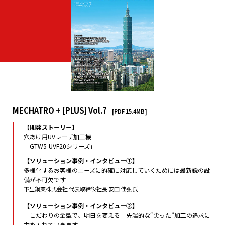
MECHATRO + [PLUS] Vol.7
[PDF 15.4MB]
【開発ストーリー】
穴あけ用UVレーザ加工機
「GTW5-UVF20シリーズ」
【ソリューション事例・インタビュー①】
多様化するお客様のニーズに的確に対応していくためには最新鋭の設
備が不可欠です
下里鋼業株式会社 代表取締役社長 安田 佳弘 氏
【ソリューション事例・インタビュー②】
「こだわりの金型で、明日を変える」先端的な“尖った”加工の追求に
力を入れていきます