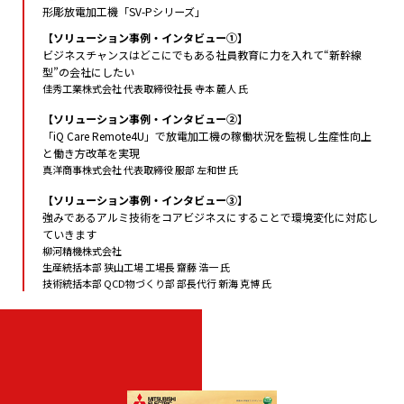
形彫放電加工機「SV-Pシリーズ」
【ソリューション事例・インタビュー①】
ビジネスチャンスはどこにでもある社員教育に力を入れて“新幹線
型”の会社にしたい
佳秀工業株式会社 代表取締役社長 寺本 麓人 氏
【ソリューション事例・インタビュー②】
「iQ Care Remote4U」で放電加工機の稼働状況を監視し生産性向上
と働き方改革を実現
真洋商事株式会社 代表取締役 服部 左和世 氏
【ソリューション事例・インタビュー③】
強みであるアルミ技術をコアビジネスにすることで環境変化に対応し
ていきます
柳河精機株式会社
生産統括本部 狭山工場 工場長 齋藤 浩一 氏
技術統括本部 QCD物づくり部 部長代行 新海 克博 氏