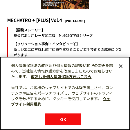
MECHATRO + [PLUS] Vol.4
[PDF 14.1MB]
【開発ストーリー】
基板穴あけ用レーザ加工機「ML605GTW5シリーズ」
【ソリューション事例・インタビュー①】
新しい加工に挑戦し試行錯誤を重ねることが若手技術者の成長につな
がります
西陵株式会社 代表取締役社長 金田 幸作 氏
個人情報保護法の改正及び個人情報の取扱い状況の変更を鑑
【ソリューション事例・インタビュー②】
みて、当社個人情報保護方針を改定しましたのでお知らせい
ダイヤモンド工具の製造で一人前の放電加工技術者になるには5年ほ
たします。
改定した個人情報保護方針はこちら
どの経験が必要です
株式会社日本刃研 専務取締役 稲垣 正雄 氏
当社では、お客様のウェブサイトでの体験を向上させ、コン
テンツや広告をパーソナライズし、ウェブサイトのトラフィ
ックを分析するために、クッキーを使用しています。
ウェ
ブサイト利用規約
購入・見積もり
X
Facebook
仕様・機能
LinkedIn
FAQ
e-mail
資料請求
OK
お問い
合わせ
チャット
ボット
シェア