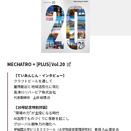
MECHATRO + [PLUS] Vol.20
【ていあんじん・インタビュー】
クラフトビールを通して
雇用創出と地域活性化に挑む
高津川リバービア株式会社
代表取締役 上床 絵理 氏
【20号記念特別対談】
“現場の力”が主役になる時代
AI活用でものづくりに革新を起こし
グローバル競争力の強化へ
早稲田大学ビジネススクール（大学院経営管理研究科） 教授 入山 章栄 氏