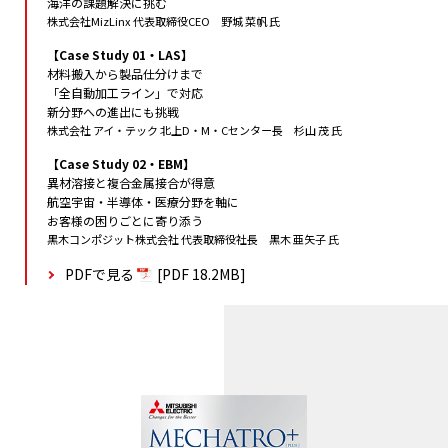
海洋の課題解決に挑む
株式会社MizLinx 代表取締役CEO 野城 菜帆 氏
【Case Study 01・LAS】
材料搬入から製品仕分けまで
「全自動加工ライン」で対応
新分野への進出にも挑戦
株式会社 アイ・テック 北上D・M・Cセンター長 杉山 茂 氏
【Case Study 02・EBM】
異材溶接と複合金属接合が得意
航空宇宙・半導体・医療分野を軸に
お客様の困りごとに寄り添う
黒木コンポジット株式会社 代表取締役社長 黒木 亜矢子 氏
PDFで見る
[PDF 18.2MB]