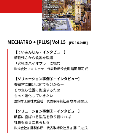
MECHATRO + [PLUS] Vol.15
[PDF 6.0MB]
【ていあんじん・インタビュー】
植物残さから食器を製造
「究極のバイオプラ」に挑む
株式会社 アミカテラ 代表取締役会長 増田 厚司 氏
【ソリューション事例①・インタビュー】
豊鋼材に聞けば何でも分かる―
その立ち位置に到達するため
もっと進化していきたい
豊鋼材工業株式会社 代表取締役社長 牧内 英樹 氏
【ソリューション事例②・インタビュー】
顧客に喜ばれる製品を作り続ければ
社員も幸せに暮らせる
株式会社加藤製作所 代表取締役社長 加藤 千之 氏