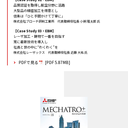
品質認証を取得し航空分野に活路
大型品の精密加工を得意とし
信条は「ひと手間かけて丁寧に」
株式会社ブローチ研削工業所 代表取締役社長 小粥 隆太郎 氏
【Case Study 03・EBM】
レーザ加工・鋳物で一番を目指す
常に最新技術を導入し
社員と世の中に“わくわく”を
株式会社レーザックス 代表取締役社長 近藤 大祐 氏
PDFで見る
[PDF 5.87MB]