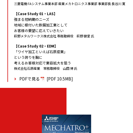
三菱電機 FAシステム事業本部 産業メカトロニクス事業部 事業部長 長谷川 寛
【Case Study 01・LAS】
強まる短納期のニーズ
地域に根付いた鉄鋼加工業として
お客様の要望に応えていきたい
萩野メタルワークス株式会社 専務取締役 萩野 健愛 氏
【Case Study 02・EDM】
「ワイヤ加工といえば石原産業」
という誇りを胸に
考えるお客様対応で業容拡大を狙う
株式会社石原産業 常務取締役 山田 博 氏
PDFで見る
[PDF 10.5MB]