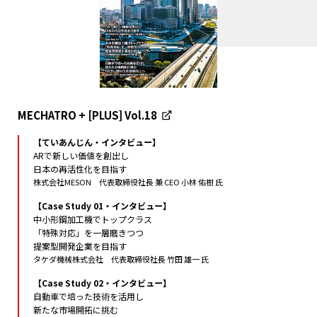
MECHATRO + [PLUS] Vol.18
【ていあんじん・インタビュー】
ARで新しい価値を創出し
日本の再活性化を目指す
株式会社MESON 代表取締役社長 兼 CEO 小林 佑樹 氏
【Case Study 01・インタビュー】
中小形鋼加工機でトップクラス
「特殊対応」を一層磨きつつ
提案型開発企業を目指す
タケダ機械株式会社 代表取締役社長 竹田 雄一 氏
【Case Study 02・インタビュー】
自動車で培った技術を活用し
新たな市場開拓に挑む