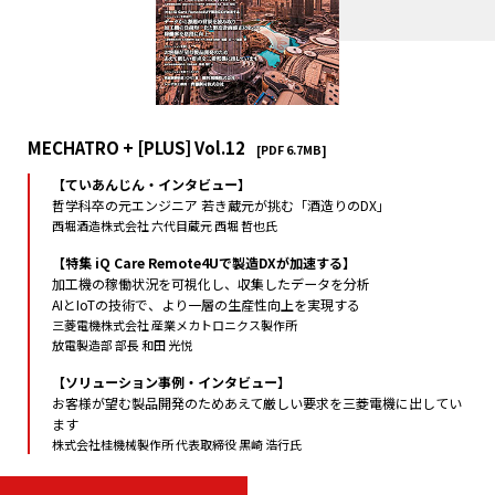
MECHATRO + [PLUS] Vol.12
[PDF 6.7MB]
【ていあんじん・インタビュー】
哲学科卒の元エンジニア 若き蔵元が挑む「酒造りのDX」
西堀酒造株式会社 六代目蔵元 西堀 哲也氏
【特集 iQ Care Remote4Uで製造DXが加速する】
加工機の稼働状況を可視化し、収集したデータを分析
AIとIoTの技術で、より一層の生産性向上を実現する
三菱電機株式会社 産業メカトロニクス製作所
放電製造部 部長 和田 光悦
【ソリューション事例・インタビュー】
お客様が望む製品開発のためあえて厳しい要求を三菱電機に出してい
ます
株式会社桂機械製作所 代表取締役 黒崎 浩行氏