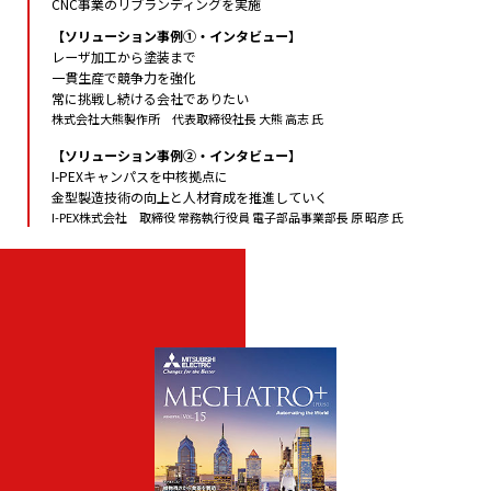
CNC事業のリブランディングを実施
【ソリューション事例①・インタビュー】
レーザ加工から塗装まで
一貫生産で競争力を強化
常に挑戦し続ける会社でありたい
株式会社大熊製作所 代表取締役社長 大熊 高志 氏
【ソリューション事例②・インタビュー】
I-PEXキャンパスを中核拠点に
金型製造技術の向上と人材育成を推進していく
I-PEX株式会社 取締役 常務執行役員 電子部品事業部長 原 昭彦 氏