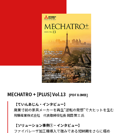
MECHATRO + [PLUS] Vol.13
[PDF 8.0MB]
【ていんあじん・インタビュー】
廃業寸前の家具メーカーを再生"逆転の発想"で大ヒットを生む
飛驒産業株式会社 代表取締役社長 岡田 贊三 氏
【ソリューション事例①・インタビュー】
ファイバレーザ加工機導入で強みである短納期をさらに極め