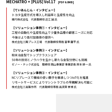
MECHATRO + [PLUS] Vol.17
[PDF 6.0MB]
【ていあんじん・インタビュー】
トヨタ生産方式を導入し利益率と生産性を向上
精巧株式会社 代表取締役 近江 誠 氏
【ソリューション事例①・インタビュー】
工程の自動化や生産性向上で少量多品種の顧客ニーズに対応
今後はより高付加価値の提供へ
株式会社三興プレス工場 代表取締役専務 富重 庸平 氏
【ソリューション事例②・インタビュー】
粉末冶金型でトップクラスシェア
50年の技術とノウハウを生かし新たな金型分野にも挑戦
ゼノー・テック式会社 取締役 岡山事業部 事業部長 岸本 耕一 氏
【ソリューション事例③・インタビュー】
NCリプレースで機械の使い勝手を継承しつつIoT化を推進
リモートサービスによりマシントラブルの早期解決も可能に
株式会社三高製作所 代表取締役専務 高須賀 孝博 氏