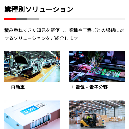
業種別ソリューション
積み重ねてきた知見を駆使し、業種や工程ごとの課題に対
するソリューションをご紹介します。
自動車
電気・電子分野
自動車
電気・電子分野
プレス
精密ねじ締め
樹脂
メモリカード組み
立て
溶接