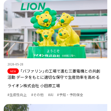
トレンド
#エッジコンピューティン
グ
#クラウド
#カーボンニュートラル
#DX化
#FA Web Shop
2026-05-28
「バファリン」の工場で進む三菱電機との共創
活動 データをもとに適切な保守で生産効率を高める
ライオン株式会社 小田原工場
生産性向上
その他
AI
予知・予防保全