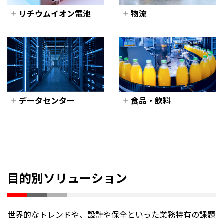
サーバ組み立て
塗装
リチウムイオン電池
物流
車体組立
リチウムイオン電池
物流
鋳造
塗布機
物流倉庫
エンジン加工
ロールプレス
スタッカークレー
エンジン組立
ン
スリッタ、成形機
HVモータ組立
搬送コンベア
巻回機
データセンター
食品・飲料
ソータ
積層機
データセンター
食品・飲料
RGV/AGV
化成、Cell試験
ロボット
監視システム
複雑な生産工程
Module、PACKラ
空調システム
カスタマイズ・製
イン
品のバリエーショ
省エネ支援・対策
目的別ソリューション
ン
受配電・サーバー
投資収益率(ROI)
ルーム電源
の確保
世界的なトレンドや、設計や保全といった業務特有の課題
熟練労働力の不足