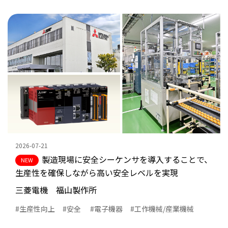
#データセンター
#食品・飲料
業種
#半導体
#電子機器
#工作機械/産業機械
#金型製造
#レーザ加工業
#その他
2026-07-21
#IoT
製造現場に安全シーケンサを導入することで、
#デジタルマニュファク
生産性を確保しながら高い安全レベルを実現
チャリング
三菱電機 福山製作所
#AI
生産性向上
安全
電子機器
工作機械/産業機械
#予知・予防保全