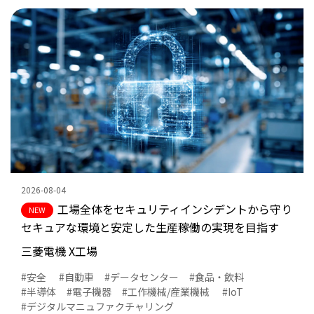
#短納期化
#開発効率化
#環境・省エネ
課題
#コストダウン
#保守
#品質向上
#安全
#トレーサビリティ
2026-08-04
#見える化
工場全体をセキュリティインシデントから守り
セキュアな環境と安定した生産稼働の実現を目指す
#自動車
三菱電機 X工場
#ディスプレイ
安全
自動車
データセンター
食品・飲料
半導体
電子機器
工作機械/産業機械
IoT
#EMS
#物流
デジタルマニュファクチャリング