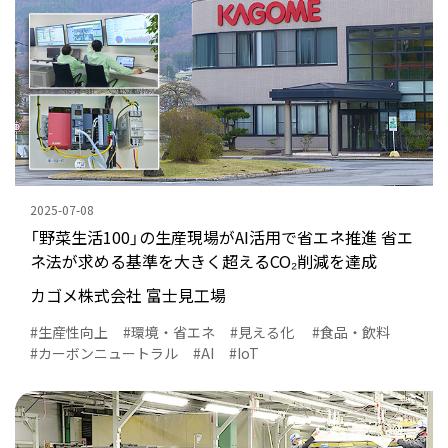
2025-07-08
「野菜生活100」の生産現場がAI活用で省エネ推進 省エ
ネ法が求める基準を大きく超えるCO₂削減を達成
カゴメ株式会社 富士見工場
生産性向上
環境・省エネ
見える化
食品・飲料
カーボンニュートラル
AI
IoT