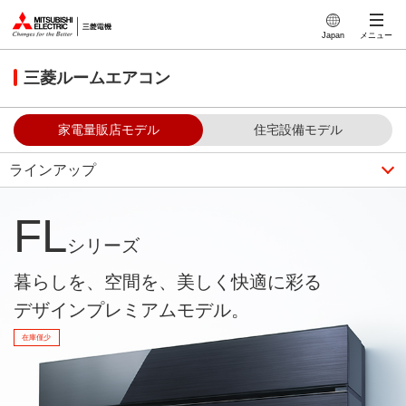
このページの本文へ
Japan
メニュー
三菱ルームエアコン
家電量販店モデル
住宅設備モデル
ラインアップ
FL
シリーズ
暮らしを、空間を、美しく快適に彩る
デザインプレミアムモデル。
在庫僅少