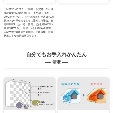
＊
MSZ-FL4021S。「節電」設定時。当社環
境試験室(14畳)において、外気温：冷房
30°C/暖房7°Cで、同一体感温度(冷房28°C/暖
房23°C)が得られるように運転した場合。安
定時1時間における「節電」切(冷房203Wh/
暖房381Wh)と「節電」入(冷房25Wh/暖房
347Wh)の消費電力量比較。使用環境・設置
状況により効果は異なります。
自分でもお手入れかんたん
清潔