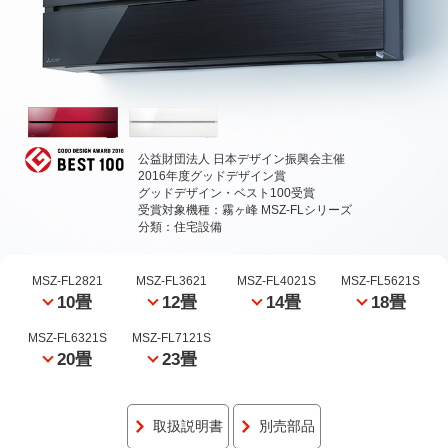
公益財団法人 日本デザイン振興会主催
2016年度グッドデザイン賞
グッドデザイン・ベスト100受賞
受賞対象機種：霧ヶ峰 MSZ-FLシリーズ
分類：住宅設備
MSZ-FL2821
MSZ-FL3621
MSZ-FL4021S
MSZ-FL5621S
10畳
12畳
14畳
18畳
MSZ-FL6321S
MSZ-FL7121S
20畳
23畳
取扱説明書
別売部品