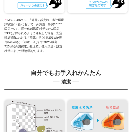
＊
MSZ-S4026S。「節電」設定時。当社環境
試験室(14畳)において、外気温：冷房30°C/
暖房7°Cで、同一体感温度(冷房28°C/暖房
23°C)が得られるように運転した場合。安定
時1時間における「節電」切(冷房251Wh/暖
房848Wh)と「節電」入(冷房29Wh/暖房
725Wh)の消費電力量比較。使用環境・設置
状況により効果は異なります。
自分でもお手入れかんたん
清潔