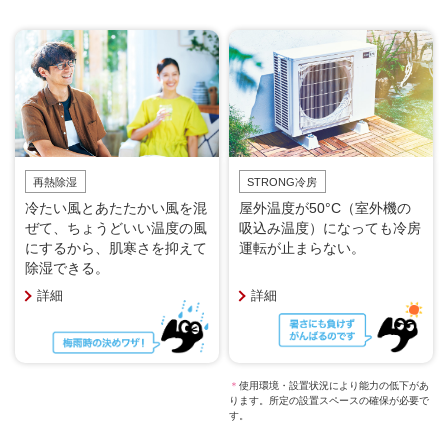
再熱除湿
STRONG冷房
冷たい風とあたたかい風を混
屋外温度が50°C（室外機の
ぜて、ちょうどいい温度の風
吸込み温度）になっても冷房
にするから、肌寒さを抑えて
運転が止まらない。
除湿できる。
詳細
詳細
＊
使用環境・設置状況により能力の低下があ
ります。所定の設置スペースの確保が必要で
す。