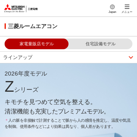
このページの本文へ
Japan
メニュー
三菱ルームエアコン
家電量販店モデル
住宅設備モデル
ラインアップ
2026年度モデル
Z
シリーズ
キモチを見つめて空気を整える。
清潔機能
も充実したプレミアムモデル。
＊
人の脈を非接触で計測することで
脈から人の感情を推定し、
温度や気流
を制御。
使用条件などにより効果は異なり、個人差があります。