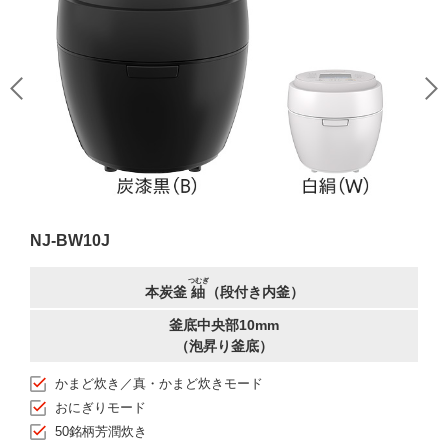
NJ-BW10J
つむぎ
本炭釜
紬
（段付き内釜）
釜底中央部10mm
（泡昇り釜底）
かまど炊き／真・かまど炊きモード
おにぎりモード
50銘柄芳潤炊き