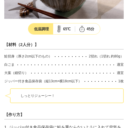
低温調理
65℃
45分
【材料（2人分）】
鮭切身（厚さ2cm以下のもの）
2切れ（1切れ 約80g）
白ごま
適宜
大葉（細切り）
適宜
ジッパー付き食品保存袋（縦13cm×横18cm以下）
1枚
しっとりジューシー！
【作り方】
ジッパー付き食品保存袋に鮭を重ならないように入れて空気を