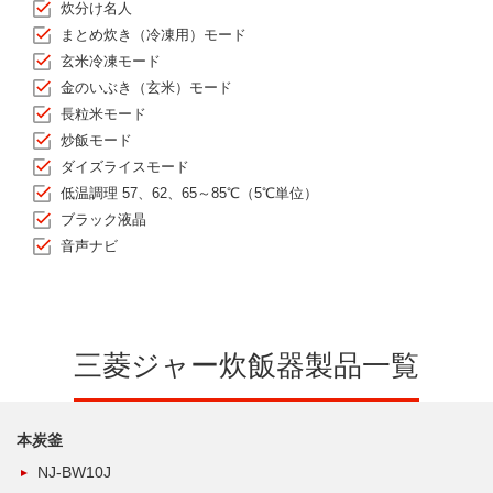
炊分け名人
まとめ炊き（冷凍用）モード
玄米冷凍モード
金のいぶき（玄米）モード
長粒米モード
炒飯モード
ダイズライスモード
低温調理 57、62、65～85℃（5℃単位）
ブラック液晶
音声ナビ
三菱ジャー炊飯器製品一覧
本炭釜
NJ-BW10J