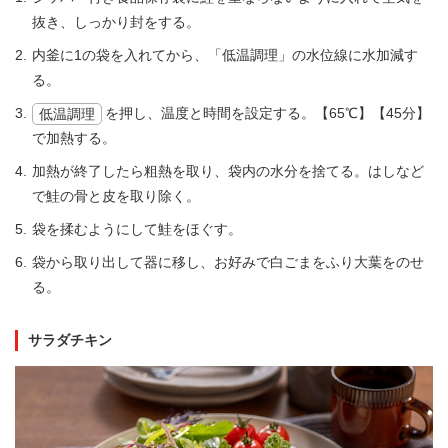
抜き、しっかり封をする。
内釜に1の袋を入れてから、「低温調理」の水位線に水加減す
る。
を押し、温度と時間を設定する。【65℃】【45分】
低温調理
で加熱する。
加熱が終了したら粗熱を取り、袋内の水分を捨てる。はしなど
で鮭の骨と皮を取り除く。
袋を揉むようにして鮭をほぐす。
袋から取り出して器に移し、お好みで白ごまをふり大葉をのせ
る。
サラダチキン