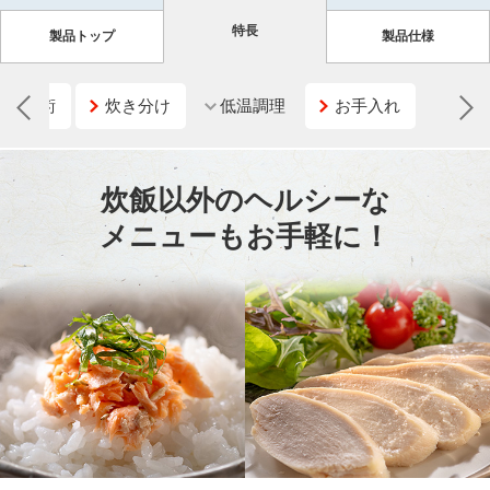
特長
製品トップ
製品仕様
炊飯技術
炊き分け
低温調理
お手入れ
炊飯以外のヘルシーな
メニューもお手軽に！