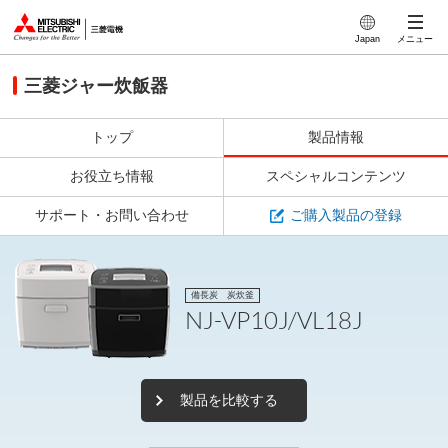
製品トップ
このページの本文へ
Japan
メニュー
特長
三菱ジャー炊飯器
製品仕様
炊飯技術
トップ
製品情報
炊き分け
お役立ち情報
スペシャルコンテンツ
低温調理
サポート・お問い合わせ
ご購入製品の登録
お手入れ
備長炭 炭炊釜
NJ-VP10J/VL18J
製品を比較する