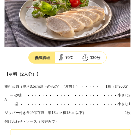
低温調理
70℃
130分
【材料（2人分）】
鶏むね肉（厚さ3.5cm以下のもの）（皮無し）
1枚（約300g）
砂糖
小さじ2
A
塩
小さじ1
ジッパー付き食品保存袋（縦13cm×横18cm以下）
1枚
付け合わせ・ソース（お好みで）