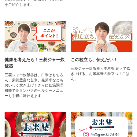
をご紹介します。
健康を考えたら！三菱ジャー炊
この粒立ち、伝えたい！
飯器
三菱ジャー炊飯器＜本炭釜 紬＞で炊
き上げる、お米本来の粒立つ！ごは
三菱ジャー炊飯器は、白米はもちろ
ん。
ん、栄養豊富な玄米、発芽米なども
おいしく炊き上げ！さらに低温調理
機能で高タンパクのヘルシーメニュ
ーも手軽に味わえます。