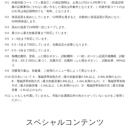
※1
内釜内面コート（フッ素加工）の保証期間は、お買上げ日から3年間です。（取扱説明
書の記載事項にそわない使い方をした場合は対象外となります。）内釜外面コートのは
がれ等は保証期間内でも「有料」となります。
※2
保温温度を低めにしています。12時間を過ぎると、自動的に保温温度が高めになり、
40時間保温します。
※3
高めの温度で24時間一定にキープします。
※4
最小から最大炊飯容量まで対応しています。
※5
1～3合まで対応しています。
※6
0.5～2合まで対応しています。合数設定が必要になります。
※7
0.5～3合まで対応しています。
※8
無機抗菌剤、塗装、ふた開きボタン。試験機関：（一財）ボーケン品質評価機構、試験
方法：JIS Z 2801に基づく、抗菌方式：抗菌剤（ふた開きボタン）、試験結果：99%以
上
※9
消費電力量は、炊飯量、ご使用のメニュー等によって異なります。
※10
区分名について A：電磁誘導加熱方式（最大炊飯容量0.54L以上、0.99L未満のもの）
B：電磁誘導加熱方式（最大炊飯容量0.99L以上、1.44L未満のもの） C：電磁誘導加熱
方式（最大炊飯容量：1.44L以上、1.8L未満のもの） D：電磁誘導加熱方式（最大炊飯
容量：1.8L以上のもの）
※11
しゃもじを付属していません。市販の金属製以外の先がとがっていないものをご使用く
ださい。
スペシャルコンテンツ