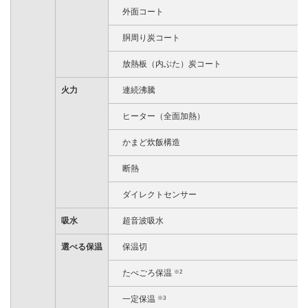
外面コート
胴周り炭コート
放熱板（内ぶた）炭コート
火力
連続沸騰
ヒーター（全面加熱）
かまど炊飯構造
断熱
ダイレクトセンサー
吸水
超音波吸水
選べる保温
保温切
たべごろ保温
※2
一定保温
※3