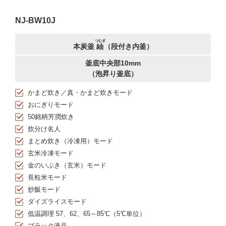
NJ-BW10J
つむぎ
本炭釜
紬
（段付き内釜）
釜底中央部10mm
（泡昇り釜底）
かまど炊き／真・かまど炊きモード
おにぎりモード
50銘柄芳潤炊き
炊分け名人
まとめ炊き（冷凍用）モード
玄米冷凍モード
金のいぶき（玄米）モード
長粒米モード
炒飯モード
ダイズライスモード
低温調理 57、62、65～85℃（5℃単位）
ブラック液晶