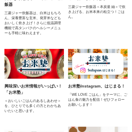
飯器
三菱ジャー炊飯器＜本炭釜 紬＞で炊
き上げる、お米本来の粒立つ！ごは
三菱ジャー炊飯器は、白米はもちろ
ん。
ん、栄養豊富な玄米、発芽米なども
おいしく炊き上げ！さらに低温調理
機能で高タンパクのヘルシーメニュ
ーも手軽に味わえます。
興味深いお米情報がいっぱい！
お米塾Instagram、はじまる！
「お米塾」
「WE LOVE ごはん」をテーマに、ご
はん食の魅力を配信！ぜひフォロー
＜おいしいごはんのあるしあわせ＞
お願いします！
を、ひとりでも多くの方とわかちあ
いたいと思います。