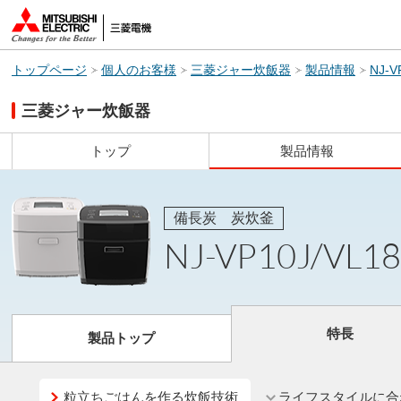
トップページ
個人のお客様
三菱ジャー炊飯器
製品情報
NJ-V
三菱ジャー炊飯器
トップ
製品情報
備長炭 炭炊釜
NJ-VP10J/VL18
特長
製品トップ
粒立ちごはんを作る炊飯技術
ライフスタイルに合