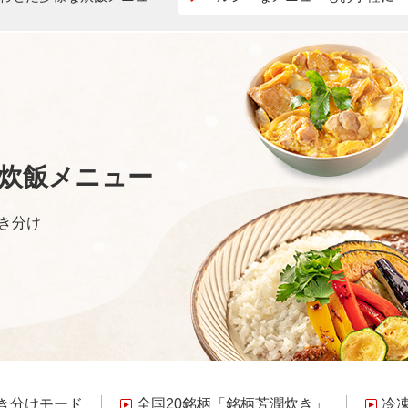
炊飯メニュー
き分け
き分けモード
全国20銘柄「銘柄芳潤炊き」
冷